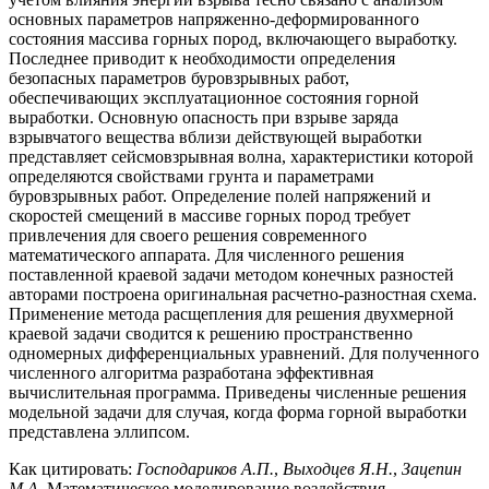
основных параметров напряженно-деформированного
состояния массива горных пород, включающего выработку.
Последнее приводит к необходимости определения
безопасных параметров буровзрывных работ,
обеспечивающих эксплуатационное состояния горной
выработки. Основную опасность при взрыве заряда
взрывчатого вещества вблизи действующей выработки
представляет сейсмовзрывная волна, характеристики которой
определяются свойствами грунта и параметрами
буровзрывных работ. Определение полей напряжений и
скоростей смещений в массиве горных пород требует
привлечения для своего решения современного
математического аппарата. Для численного решения
поставленной краевой задачи методом конечных разностей
авторами построена оригинальная расчетно-разностная схема.
Применение метода расщепления для решения двухмерной
краевой задачи сводится к решению пространственно
одномерных дифференциальных уравнений. Для полученного
численного алгоритма разработана эффективная
вычислительная программа. Приведены численные решения
модельной задачи для случая, когда форма горной выработки
представлена эллипсом.
Как цитировать:
Господариков А.П.
,
Выходцев Я.Н.
,
Зацепин
М.А.
Математическое моделирование воздействия