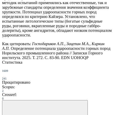
методик испытаний применялись как отечественные, так и
зарубежные стандарты определения значения коэффициента
хрупкости. Потенциал удароопасности горных пород
определялся по критерию Кайзера. Установлено, что
испытанные литологические типы (богатые сульфидные
руды, роговики, вкрапленные руды и породные габбро-
долериты), кроме ангидритов, обладают низким потенциалом
удароопасности.
Как цитировать:
Господариков А.П.
,
Зацепин М.А.
,
Киркин
А.П.
Определение потенциала удароопасности горных пород
Норильского промышленного района // Записки Горного
института. 2025. Т. 272. С. 83-90. EDN UOHOQP
Статистика
1609
241
Процитировано
Scopus:
2
Crossref:
0