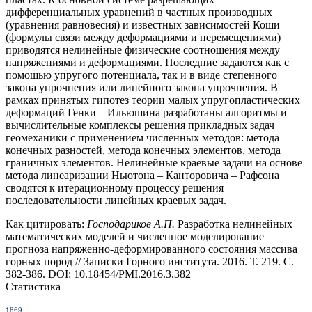
дифференциальных уравнений в частных производных
(уравнения равновесия) и известных зависимостей Коши
(формулы связи между деформациями и перемещениями)
приводятся нелинейные физические соотношения между
напряжениями и деформациями. Последние задаются как с
помощью упругого потенциала, так и в виде степенного
закона упрочнения или линейного закона упрочнения. В
рамках принятых гипотез теории малых упругопластических
деформаций Генки – Ильюшина разработаны алгоритмы и
вычислительные комплексы решения прикладных задач
геомеханики с применением численных методов: метода
конечных разностей, метода конечных элементов, метода
граничных элементов. Нелинейные краевые задачи на основе
метода линеаризации Ньютона – Канторовича – Рафсона
сводятся к итерационному процессу решения
последовательности линейных краевых задач.
Как цитировать:
Господариков А.П.
Разработка нелинейных
математических моделей и численное моделирование
прогноза напряженно-деформированного состояния массива
горных пород // Записки Горного института. 2016. Т. 219. С.
382-386. DOI: 10.18454/PMI.2016.3.382
Статистика
1869