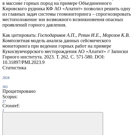
в массиве горных пород на примере Объединенного
Кировского рудника КФ АО «Апатит» позволил решить одну
из главных задач системы геомониторинга – спрогнозировать
местоположение зон возможного возникновения опасных
проявлений горного давления.
Как цитировать:
Господариков А.П.
,
Ревин И.Е.
,
Морозов К.В.
Композитная модель анализа данных сейсмического
мониторинга при ведении горных работ на примере
Кукисвумчоррского месторождения АО «Апатит» // Записки
Горного института. 2023. Т. 262. С. 571-580. DOI:
10.31897/PMI.2023.9
Статистика
2828
365
Процитировано
Scopus:
27
Crossref:
2