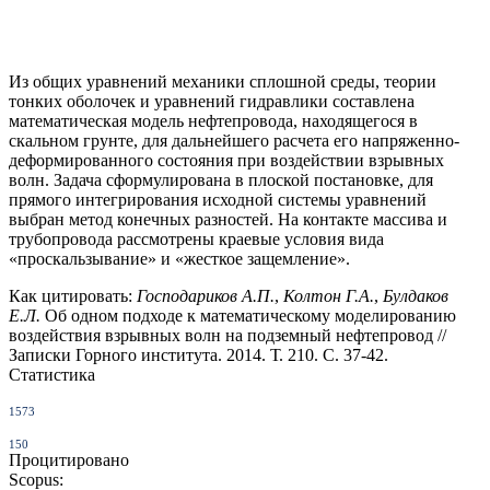
Из общих уравнений механики сплошной среды, теории
тонких оболочек и уравнений гидравлики составлена
математическая модель нефтепровода, находящегося в
скальном грунте, для дальнейшего расчета его напряженно-
деформированного состояния при воздействии взрывных
волн. Задача сформулирована в плоской постановке, для
прямого интегрирования исходной системы уравнений
выбран метод конечных разностей. На контакте массива и
трубопровода рассмотрены краевые условия вида
«проскальзывание» и «жесткое защемление».
Как цитировать:
Господариков А.П.
,
Колтон Г.А.
,
Булдаков
Е.Л.
Об одном подходе к математическому моделированию
воздействия взрывных волн на подземный нефтепровод //
Записки Горного института. 2014. Т. 210. С. 37-42.
Статистика
1573
150
Процитировано
Scopus: