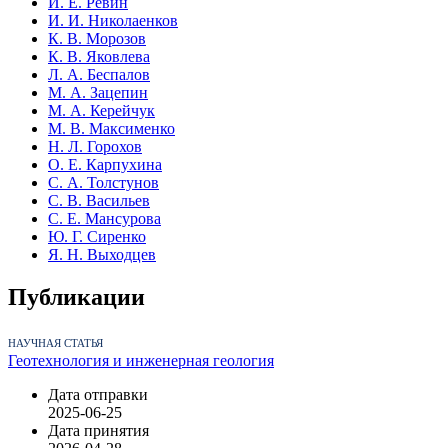
И. Е. Ревин
И. И. Николаенков
К. В. Морозов
К. В. Яковлева
Л. А. Беспалов
М. А. Зацепин
М. А. Керейчук
М. В. Максименко
Н. Л. Горохов
О. Е. Карпухина
С. А. Толстунов
С. В. Васильев
С. Е. Мансурова
Ю. Г. Сиренко
Я. Н. Выходцев
Публикации
НАУЧНАЯ СТАТЬЯ
Геотехнология и инженерная геология
Дата отправки
2025-06-25
Дата принятия