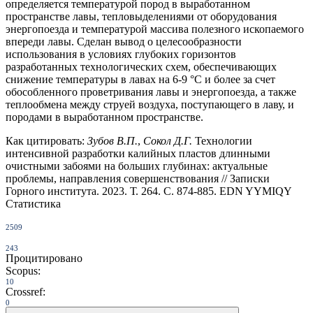
определяется температурой пород в выработанном
пространстве лавы, тепловыделениями от оборудования
энергопоезда и температурой массива полезного ископаемого
впереди лавы. Сделан вывод о целесообразности
использования в условиях глубоких горизонтов
разработанных технологических схем, обеспечивающих
снижение температуры в лавах на 6-9 °C и более за счет
обособленного проветривания лавы и энергопоезда, а также
теплообмена между струей воздуха, поступающего в лаву, и
породами в выработанном пространстве.
Как цитировать:
Зубов В.П.
,
Сокол Д.Г.
Технологии
интенсивной разработки калийных пластов длинными
очистными забоями на больших глубинах: актуальные
проблемы, направления совершенствования // Записки
Горного института. 2023. Т. 264. С. 874-885. EDN YYMIQY
Статистика
2509
243
Процитировано
Scopus:
10
Crossref:
0