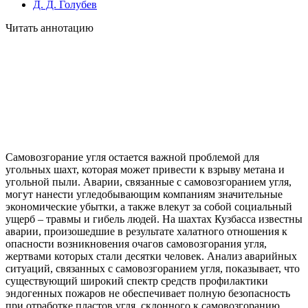
Д. Д. Голубев
Читать аннотацию
Самовозгорание угля остается важной проблемой для
угольных шахт, которая может привести к взрыву метана и
угольной пыли. Аварии, связанные с самовозгоранием угля,
могут нанести угледобывающим компаниям значительные
экономические убытки, а также влекут за собой социальный
ущерб – травмы и гибель людей. На шахтах Кузбасса известны
аварии, произошедшие в результате халатного отношения к
опасности возникновения очагов самовозгорания угля,
жертвами которых стали десятки человек. Анализ аварийных
ситуаций, связанных с самовозгоранием угля, показывает, что
существующий широкий спектр средств профилактики
эндогенных пожаров не обеспечивает полную безопасность
при отработке пластов угля, склонного к самовозгоранию,