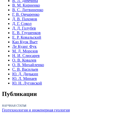
В. Л. Димчина
В. М. Кириенко
В. С. Литвиненко
Г. В. Овчаренко
Д. В. Пахомов
Д. Г. Сокол
Д. Д. Голубев
Е. В. Глушенков
Е. Р. Ковальский
Као Куок Вьет
Ле Куанг Фук
М. Д. Морозов
Н. И. Слюсарев
О. В. Ковалев
О. В. Михайленко
С. В. Васильев
Ю. Д. Дядькин
Ю. Л. Минаев
Ю. Н. Луговской
Публикации
НАУЧНАЯ СТАТЬЯ
Геотехнология и инженерная геология