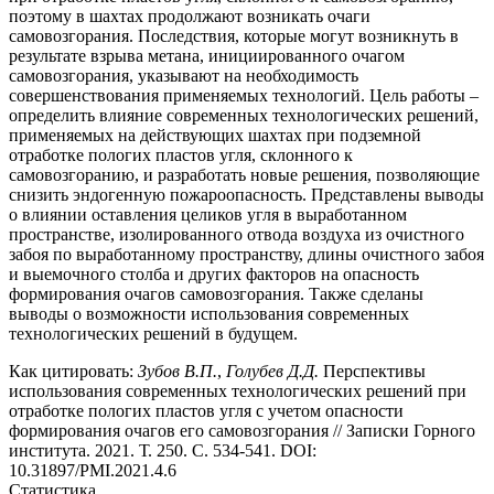
поэтому в шахтах продолжают возникать очаги
самовозгорания. Последствия, которые могут возникнуть в
результате взрыва метана, инициированного очагом
самовозгорания, указывают на необходимость
совершенствования применяемых технологий. Цель работы –
определить влияние современных технологических решений,
применяемых на действующих шахтах при подземной
отработке пологих пластов угля, склонного к
самовозгоранию, и разработать новые решения, позволяющие
снизить эндогенную пожароопасность. Представлены выводы
о влиянии оставления целиков угля в выработанном
пространстве, изолированного отвода воздуха из очистного
забоя по выработанному пространству, длины очистного забоя
и выемочного столба и других факторов на опасность
формирования очагов самовозгорания. Также сделаны
выводы о возможности использования современных
технологических решений в будущем.
Как цитировать:
Зубов В.П.
,
Голубев Д.Д.
Перспективы
использования современных технологических решений при
отработке пологих пластов угля с учетом опасности
формирования очагов его самовозгорания // Записки Горного
института. 2021. Т. 250. С. 534-541. DOI:
10.31897/PMI.2021.4.6
Статистика