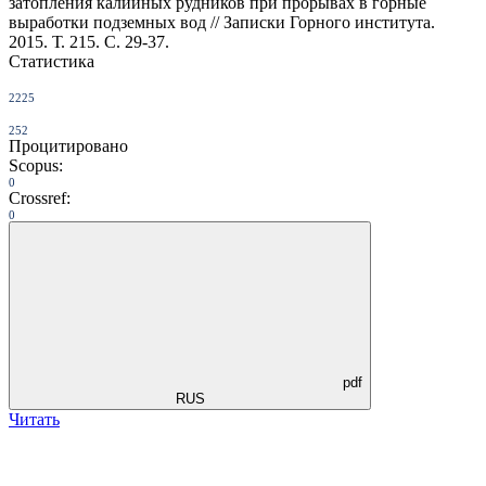
затопления калийных рудников при прорывах в горные
выработки подземных вод // Записки Горного института.
2015. Т. 215. С. 29-37.
Статистика
2225
252
Процитировано
Scopus:
0
Crossref:
0
pdf
RUS
Читать