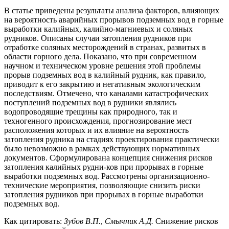
В статье приведены результаты анализа факторов, влияющих
на вероятность аварийных прорывов подземных вод в горные
выработки калийных, калийно-магниевых и соляных
рудников. Описаны случаи затопления рудников при
отработке соляных месторождений в странах, развитых в
области горного дела. Показано, что при современном
научном и техническом уровне решения этой проблемы
прорыв подземных вод в калийный рудник, как правило,
приводит к его закрытию и негативным экологическим
последствиям. Отмечено, что каналами катастрофических
поступлений подземных вод в рудники являлись
водопроводящие трещины как природного, так и
техногенного происхождения, прогнозирование мест
расположения которых и их влияние на вероятность
затопления рудника на стадиях проектирования практически
было невозможно в рамках действующих нормативных
документов. Сформулирована концепция снижения рисков
затопления калийных рудни-ков при прорывах в горные
выработки подземных вод. Рассмотрены организационно-
технические мероприятия, позволяющие снизить риски
затопления рудников при прорывах в горные выработки
подземных вод.
Как цитировать:
Зубов В.П.
,
Смычник А.Д.
Снижение рисков