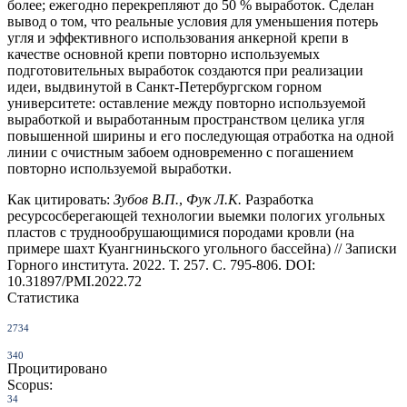
более; ежегодно перекрепляют до 50 % выработок. Сделан
вывод о том, что реальные условия для уменьшения потерь
угля и эффективного использования анкерной крепи в
качестве основной крепи повторно используемых
подготовительных выработок создаются при реализации
идеи, выдвинутой в Санкт-Петербургском горном
университете: оставление между повторно используемой
выработкой и выработанным пространством целика угля
повышенной ширины и его последующая отработка на одной
линии с очистным забоем одновременно с погашением
повторно используемой выработки.
Как цитировать:
Зубов В.П.
,
Фук Л.К.
Разработка
ресурсосберегающей технологии выемки пологих угольных
пластов с труднообрушающимися породами кровли (на
примере шахт Куангниньского угольного бассейна) // Записки
Горного института. 2022. Т. 257. С. 795-806. DOI:
10.31897/PMI.2022.72
Статистика
2734
340
Процитировано
Scopus:
34