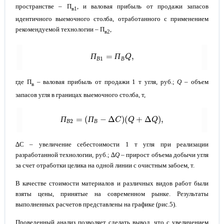
пространстве – П
, и валовая прибыль от продажи запасов
в1
идентичного выемочного столба, отработанного с применением
рекомендуемой технологии – П
,
в2
П
В
1
=
П
В
Q
,
П
П
В
В
где П
– валовая прибыль от продажи 1 т угля, руб.;
Q
– объем
в
запасов угля в границах выемочного столба, т,
П
В
2
=
(
П
В
−
Δ
C
)
(
Q
+
Δ
Q
)
,
П
П
В
В
∆С – увеличение себестоимости 1 т угля при реализации
разработанной технологии, руб.; ∆
Q
– прирост объема добычи угля
за счет отработки целика на одной линии с очистным забоем, т.
В качестве стоимости материалов и различных видов работ были
взяты цены, принятые на современном рынке. Результаты
выполненных расчетов представлены на графике (рис.5).
Проведенный анализ позволяет сделать вывод, что с увеличением