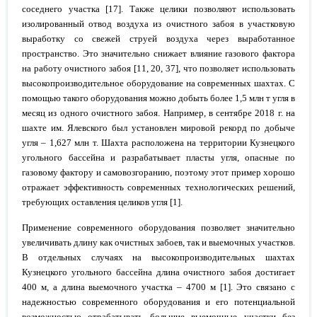
соседнего участка [17]. Также целики позволяют использовать
изолированный отвод воздуха из очистного забоя в участковую
выработку со свежей струей воздуха через выработанное
пространство. Это значительно снижает влияние газового фактора
на работу очистного забоя [11, 20, 37], что позволяет использовать
высокопроизводительное оборудование на современных шахтах. С
помощью такого оборудования можно добыть более 1,5 млн т угля в
месяц из одного очистного забоя. Например, в сентябре 2018 г. на
шахте им. Ялевского был установлен мировой рекорд по добыче
угля – 1,627 млн т. Шахта расположена на территории Кузнецкого
угольного бассейна и разрабатывает пласты угля, опасные по
газовому фактору и самовозгоранию, поэтому этот пример хорошо
отражает эффективность современных технологических решений,
требующих оставления целиков угля [1].
Применение современного оборудования позволяет значительно
увеличивать длину как очистных забоев, так и выемочных участков.
В отдельных случаях на высокопроизводительных шахтах
Кузнецкого угольного бассейна длина очистного забоя достигает
400 м, а длина выемочного участка – 4700 м [1]. Это связано с
надежностью современного оборудования и его потенциальной
возможностью отрабатывать большие выемочные участки без