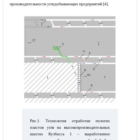
производительности угледобывающих предприятий [4].
Рис.1. Технология отработки пологих
пластов угля на высокопроизводительных
шахтах Кузбасса 1 – выработанное