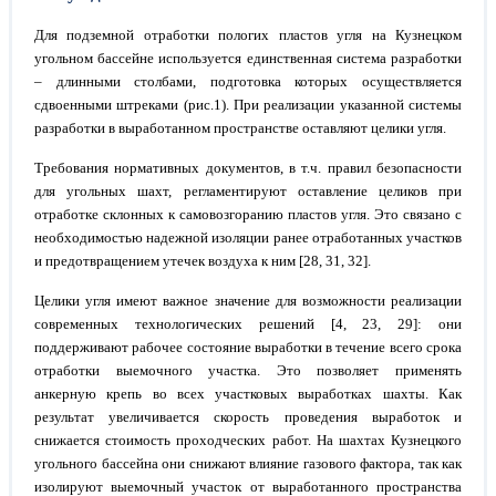
Для подземной отработки пологих пластов угля на Кузнецком
угольном бассейне используется единственная система разработки
– длинными столбами, подготовка которых осуществляется
сдвоенными штреками (рис.1). При реализации указанной системы
разработки в выработанном пространстве оставляют целики угля.
Требования нормативных документов, в т.ч. правил безопасности
для угольных шахт, регламентируют оставление целиков при
отработке склонных к самовозгоранию пластов угля. Это связано с
необходимостью надежной изоляции ранее отработанных участков
и предотвращением утечек воздуха к ним [28, 31, 32].
Целики угля имеют важное значение для возможности реализации
современных технологических решений [4, 23, 29]: они
поддерживают рабочее состояние выработки в течение всего срока
отработки выемочного участка. Это позволяет применять
анкерную крепь во всех участковых выработках шахты. Как
результат увеличивается скорость проведения выработок и
снижается стоимость проходческих работ. На шахтах Кузнецкого
угольного бассейна они снижают влияние газового фактора, так как
изолируют выемочный участок от выработанного пространства