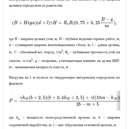
целиков определена из равенства
(
B
+
H
t
g
α
)
(
d
+
l
)
γ
H
=
R
c
B
l
(
0
,
75
+
0
,
25
B
−
q
m
)
,
где
B
– ширина целика угля, м;
H
– глубина ведения горных работ, м;
d
– суммарная ширина вентиляционных сбоек, м; l – длина целика,
3
м; ϒ – объемный вес пород, т/м
;
R
– кубиковая прочность угля на
c
2
сжатие, тс/см
;
q
– поправка, учитывающая влияние на целик БВР;
m
– вынимаемая мощность пласта, м.
Нагрузка на 1 м полосы из твердеющих материалов определена по
формуле
P
=
γ
h
H
(
b
+
(
2
l
+
,
5
0
)
,
(
4
b
h
+
H
0
+
,
4
4
h
m
H
)
+
2
2
b
,
−
5
m
)
+
+
γ
5
l
(
,
10
m
−
h
H
)
где
h
– мощность непосредственной кровли, м;
b
– ширина
н
охраняемой выработки, м;
l
– шаг обрушения основной кровли, м.