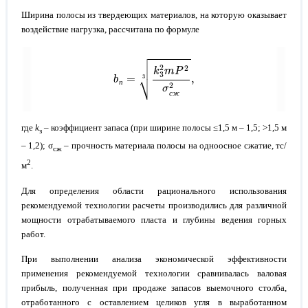
Ширина полосы из твердеющих материалов, на которую оказывает
воздействие нагрузка, рассчитана по формуле
b
п
=
k
3
2
m
P
2
σ
с
ж
2
3
,
п
с
ж
где
k
– коэффициент запаса (при ширине полосы ≤1,5 м – 1,5; >1,5 м
з
– 1,2); σ
– прочность материала полосы на одноосное сжатие, тс/
сж
2
м
.
Для определения области рационального использования
рекомендуемой технологии расчеты производились для различной
мощности отрабатываемого пласта и глубины ведения горных
работ.
При выполнении анализа экономической эффективности
применения рекомендуемой технологии сравнивалась валовая
прибыль, полученная при продаже запасов выемочного столба,
отработанного с оставлением целиков угля в выработанном