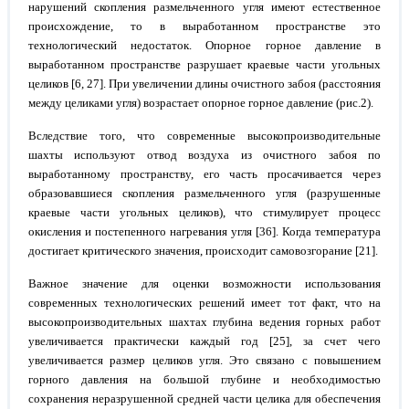
нарушений скопления размельченного угля имеют естественное
происхождение, то в выработанном пространстве это
технологический недостаток. Опорное горное давление в
выработанном пространстве разрушает краевые части угольных
целиков [6, 27]. При увеличении длины очистного забоя (расстояния
между целиками угля) возрастает опорное горное давление (рис.2).
Вследствие того, что современные высокопроизводительные
шахты используют отвод воздуха из очистного забоя по
выработанному пространству, его часть просачивается через
образовавшиеся скопления размельченного угля (разрушенные
краевые части угольных целиков), что стимулирует процесс
окисления и постепенного нагревания угля [36]. Когда температура
достигает критического значения, происходит самовозгорание [21].
Важное значение для оценки возможности использования
современных технологических решений имеет тот факт, что на
высокопроизводительных шахтах глубина ведения горных работ
увеличивается практически каждый год [25], за счет чего
увеличивается размер целиков угля. Это связано с повышением
горного давления на большой глубине и необходимостью
сохранения неразрушенной средней части целика для обеспечения