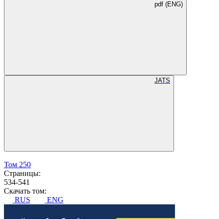
pdf (ENG)
JATS
Том 250
Страницы:
534-541
Скачать том:
RUS
ENG