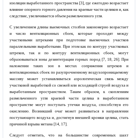
изоляции выработанного пространства [3], где ежегодно возрастает
влияние опорного горного давления на краевые части целиков и, как
следствие, увеличивается объем размельченного угля.
С увеличением длины выемочных столбов закономерно возрастает
и число вентиляционных сбоек, которые проходят между
участковыми штреками при подготовке выемочных участков
параллельными выработками. При этом как по контуру участковых
штреков, так и по контуру вентиляционных сбоек, могут
образовываться зоны дезинтеграции горных пород [7, 18, 26]. При
наложении таких зон в местах сопряжения штреков и
вентиляционных сбоек по разупрочненному воздухопроницаемому
массиву может устанавливаться аэрологическая связь между
участковой выработкой со свежей или исходящей струей воздуха и
выработанным пространством. Таким образом, к скоплениям
размельченного угля краевой части целика в выработанном
пространстве могут поступать утечки воздуха, способствуя его
окислению. Возникший очаг может развиваться в направлении
поступающего воздуха и, достигнув внешней кромки целика, стать
причиной взрыва метана [14, 17].
Следует отметить, что на большинстве современных шахт