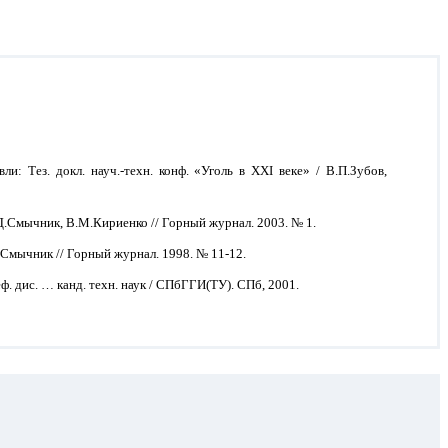
 Тез. докл. науч.-техн. конф. «Уголь в XXI веке» / В.П.Зубов,
.Д.Смычник, В.М.Кириенко // Горный журнал. 2003. № 1.
.Смычник // Горный журнал. 1998. № 11-12.
 дис. … канд. техн. наук / СПбГГИ(ТУ). СПб, 2001.