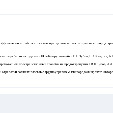
эффективной отработки пластов при динамических обрушениях пород кровли:
теме разработки на рудниках ПО «Беларуськалий» / В.П.Зубов, П.А.Калугин, А
выработанном пространстве лав и способы их предотвращения / В.П.Зубов, А.Д
 отработки соляных пластов с трудноуправляемыми породами кровли: Автореф.