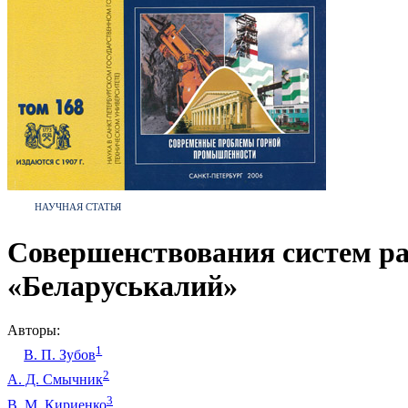
НАУЧНАЯ СТАТЬЯ
Совершенствования систем ра
«Беларуськалий»
Авторы:
1
В. П. Зубов
2
А. Д. Смычник
3
В. М. Кириенко