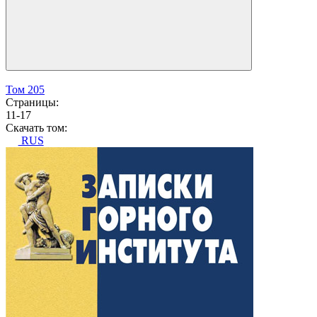
Том 205
Страницы:
11-17
Скачать том:
RUS