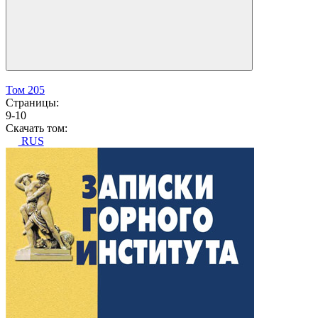
Том 205
Страницы:
9-10
Скачать том:
RUS