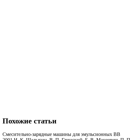
Похожие статьи
Смесительно-зарядные машины для эмульсионных ВВ
2001 Н. К. Шалыгин, В. П. Глинский, Б. В. Мацеевич, П. П.