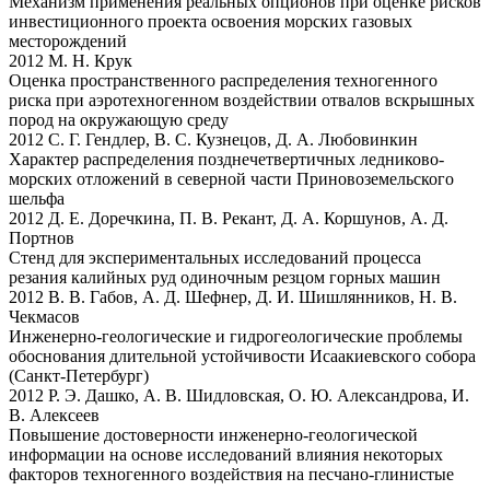
Механизм применения реальных опционов при оценке рисков
инвестиционного проекта освоения морских газовых
месторождений
2012 М. Н. Крук
Оценка пространственного распределения техногенного
риска при аэротехногенном воздействии отвалов вскрышных
пород на окружающую среду
2012 С. Г. Гендлер, В. С. Кузнецов, Д. А. Любовинкин
Характер распределения позднечетвертичных ледниково-
морских отложений в северной части Приновоземельского
шельфа
2012 Д. Е. Доречкина, П. В. Рекант, Д. А. Коршунов, А. Д.
Портнов
Стенд для экспериментальных исследований процесса
резания калийных руд одиночным резцом горных машин
2012 В. В. Габов, А. Д. Шефнер, Д. И. Шишлянников, Н. В.
Чекмасов
Инженерно-геологические и гидрогеологические проблемы
обоснования длительной устойчивости Исаакиевского собора
(Санкт-Петербург)
2012 Р. Э. Дашко, А. В. Шидловская, О. Ю. Александрова, И.
В. Алексеев
Повышение достоверности инженерно-геологической
информации на основе исследований влияния некоторых
факторов техногенного воздействия на песчано-глинистые