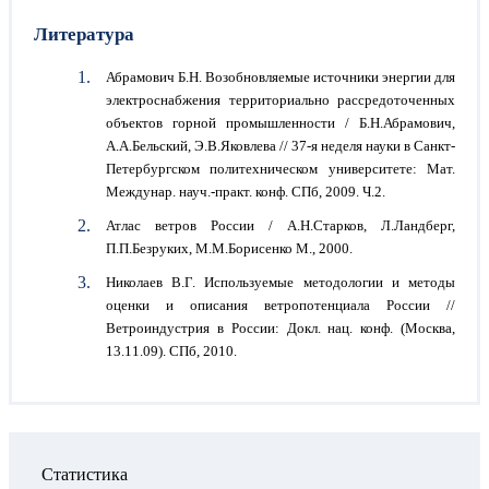
Литература
Абрамович Б.Н. Возобновляемые источники энергии для
электроснабжения территориально рассредоточенных
объектов горной промышленности / Б.Н.Абрамович,
А.А.Бельский, Э.В.Яковлева // 37-я неделя науки в Санкт-
Петербургском политехническом университете: Мат.
Междунар. науч.-практ. конф. СПб, 2009. Ч.2.
Атлас ветров России / А.Н.Старков, Л.Ландберг,
П.П.Безруких, М.М.Борисенко М., 2000.
Николаев В.Г. Используемые методологии и методы
оценки и описания ветропотенциала России //
Ветроиндустрия в России: Докл. нац. конф. (Москва,
13.11.09). СПб, 2010.
Статистика