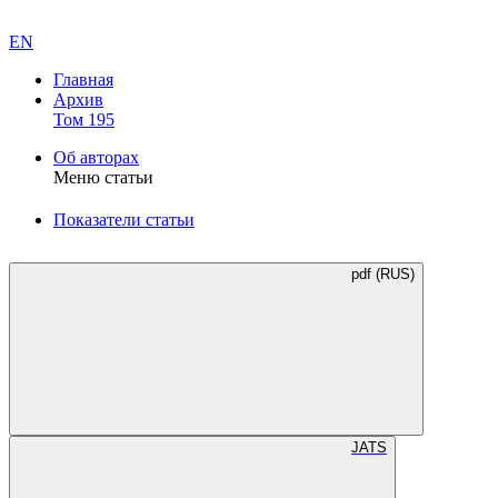
EN
Главная
Архив
Том 195
Об авторах
Меню статьи
Показатели статьи
pdf (RUS)
JATS