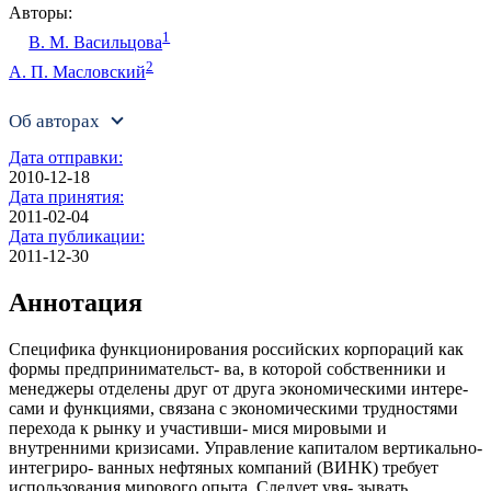
Авторы:
1
В. М. Васильцова
2
А. П. Масловский
Об авторах
Дата отправки:
2010-12-18
Дата принятия:
2011-02-04
Дата публикации:
2011-12-30
Аннотация
Специфика функционирования российских корпораций как
формы предпринимательст- ва, в которой собственники и
менеджеры отделены друг от друга экономическими интере-
сами и функциями, связана с экономическими трудностями
перехода к рынку и участивши- мися мировыми и
внутренними кризисами. Управление капиталом вертикально-
интегриро- ванных нефтяных компаний (ВИНК) требует
использования мирового опыта. Следует увя- зывать