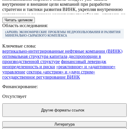
внутренние и внешние цели компаний при разработке
стратегии и тактики развития ВИНК, укрепляя внутреннюю
интеграцию и внешнюю конкурентоспособность, опираясь на
государственную поддержку.
Читать целиком
Область исследования:
(АРХИВ) ЭКОНОМИЧЕСКИЕ ПРОБЛЕМЫ НЕДРОПОЛЬЗОВАНИЯ И РАЗВИТИЯ
МИНЕРАЛЬНО-СЫРЬЕВОГО КОМПЛЕКСА
Ключевые слова:
вертикально-интегрированные нефтяные компании (ВИНК)
оптимальная структура капитала
диспропорции в
производственной структуре
финансовый леверидж
неопределенность и риски
«реактивное» и «адаптивное»
управление
сектора «апстрим» и «даун стрим»
государственное регулирование ВИНК
Финансирование:
Отсутствует
Другие форматы ссылок
Литература