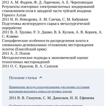
2011 А. М. Фадеев, Ф. Д. Ларичкин, А. Е. Череповицын
Результаты повторных электромагнитных зондирований
становлением поля в западной части чуйской впадины
Горного Алтая
2011 Н. Н. Неведрова, А. М. Санчаа, С. М. Бабушкин
Подготовка железорудного сырья к металлургической
переработке
2011 В. Л. Трушко, Р. Э. Дашко, В. Б. Кусков, А. В. Корнев, А.
С. Клямко
Специфические особенности распределения золота в
элювиально-делювиальных отложениях месторождения
золотое (Енисейский кряж)
2011 А. Л. Попов
Методологические подходы к экономической оценке
техногенных месторождений
2011 О. С. Краснов, В. А. Салихов
Похожие статьи
Применение метода георадиолокации для оценки состояния
крепления верхового откоса грунтовых плотин
2011 В. В. Глазунов, С. М. Данильев, Н. Н. Ефимова
Особенности подготовки кадров для освоения морских