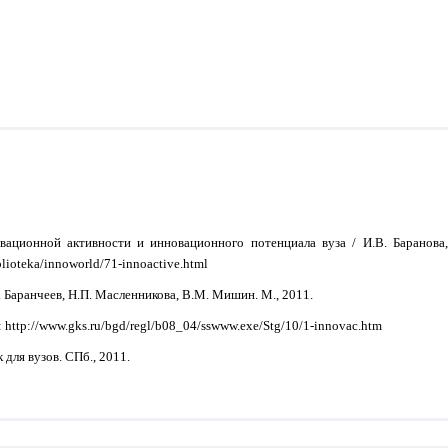
ационной активности и инновационного потенциала вуза / И.В. Баранова
ioteka/innoworld/71-innoactive.html
 Баранчеев, Н.П. Масленникова, В.М. Мишин. М., 2011.
 http://www.gks.ru/bgd/regl/b08_04/sswww.exe/Stg/10/1-innovac.htm
для вузов. СПб., 2011.