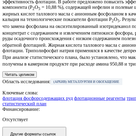
эффективность флотации. В работе предложено повысить эффе
компонента (P
O
= 10,88 %), содержащей нефелин и полевые
2
5
жирных кислот таллового масла с анионным фосфоланом в кач
кальция на технологические показатели флотации P
O
. Резул
2
5
что замена фосфолана на оксиэтилированный изотридеканол по
концентрат с содержанием и извлечением пятиокиси фосфора, 
руды осадочного происхождения с низким содержанием полезн
обратной флотацией. Жирная кислота таллового масла с анион
флотации. Триполифосфат натрия применялся в качестве депре
При анализе статистического плана, было установлено, что ма
получены в камерном продукте при расходе амина 950,88 и три
Читать целиком
Область исследования:
(АРХИВ) МЕТАЛЛУРГИЯ И ОБОГАЩЕНИЕ
Ключевые слова:
флотация фосфорсодержащих руд
флотационные реагенты
три
статистический план
Финансирование:
Отсутствует
Другие форматы ссылок