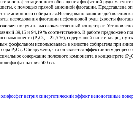
ктивность флотационного обогащения фосфатной руды магматич
 шпаты, с помощью прямой анионной флотации. Представлена о
естве анионного собирателя.Исследовано влияние добавления к
ьтаты исследования флотации нефелиновой руды (хвосты флотац
зволяет получить высококачественный концентрат. Установлено,
равный 39,15 и 94,19 % соответственно. В работе предложено 
ого компонента (P
O
= 22,5 %), содержащей гипс и кварц, пу
2
5
ным фосфоланом использовалась в качестве собирателя при анио
ссора P
O
. Обнаружено, что он является эффективным депрессо
2
5
ксимальное содержание полезного компонента в концентрате (P
2
полифосфат натрия 500 г/т.
полифосфат натрия
синергетический эффект
неионогенные повер