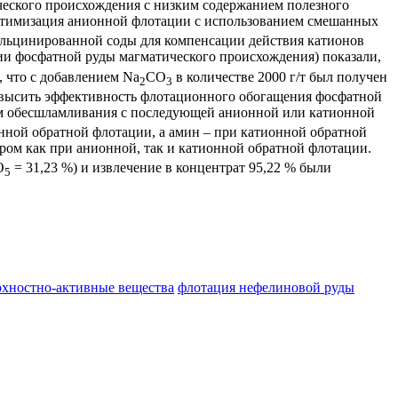
еского происхождения с низким содержанием полезного
птимизация анионной флотации с использованием смешанных
альцинированной соды для компенсации действия катионов
ии фосфатной руды магматического происхождения) показали,
 что с добавлением Na
CO
в количестве 2000 г/т был получен
2
3
повысить эффективность флотационного обогащения фосфатной
тем обесшламливания с последующей анионной или катионной
нной обратной флотации, а амин – при катионной обратной
ром как при анионной, так и катионной обратной флотации.
O
= 31,23 %) и извлечение в концентрат 95,22 % были
5
хностно-активные вещества
флотация нефелиновой руды