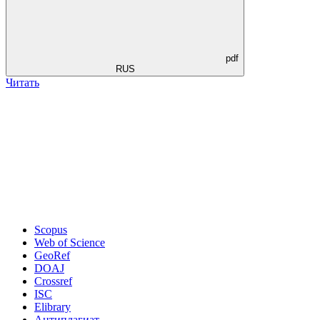
pdf
RUS
Читать
Scopus
Web of Science
GeoRef
DOAJ
Crossref
ISC
Elibrary
Антиплагиат