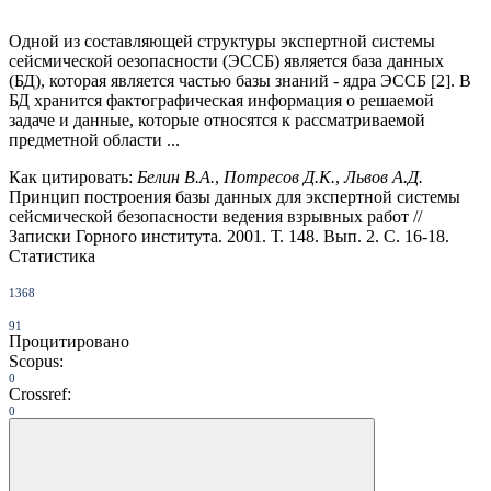
Одной из составляющей структуры экспертной системы
сейсмической оезопасности (ЭССБ) является база данных
(БД), которая является частью базы знаний - ядра ЭССБ [2]. В
БД хранится фактографическая информация о решаемой
задаче и данные, которые относятся к рассматриваемой
предметной области ...
Как цитировать:
Белин В.А.
,
Потресов Д.К.
,
Львов А.Д.
Принцип построения базы данных для экспертной системы
сейсмической безопасности ведения взрывных работ //
Записки Горного института. 2001. Т. 148. Вып. 2. С. 16-18.
Статистика
1368
91
Процитировано
Scopus:
0
Crossref:
0