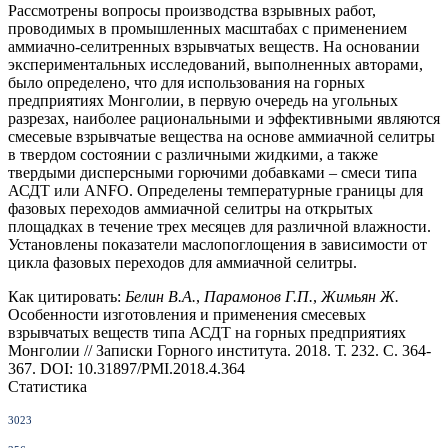
Рассмотрены вопросы производства взрывных работ,
проводимых в промышленных масштабах c применением
аммиачно-селитренных взрывчатых веществ. На основании
экспериментальных исследований, выполненных авторами,
было определено, что для использования на горных
предприятиях Монголии, в первую очередь на угольных
разрезах, наиболее рациональными и эффективными являются
смесевые взрывчатые вещества на основе аммиачной селитры
в твердом состоянии с различными жидкими, а также
твердыми дисперсными горючими добавками – смеси типа
АСДТ или ANFO. Определены температурные границы для
фазовых переходов аммиачной селитры на открытых
площадках в течение трех месяцев для различной влажности.
Установлены показатели маслопоглощения в зависимости от
цикла фазовых переходов для аммиачной селитры.
Как цитировать:
Белин В.А.
,
Парамонов Г.П.
,
Жимьян Ж.
Особенности изготовления и применения смесевых
взрывчатых веществ типа АСДТ на горных предприятиях
Монголии // Записки Горного института. 2018. Т. 232. С. 364-
367. DOI: 10.31897/PMI.2018.4.364
Статистика
3023