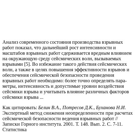
Анализ современного состояния производства взрывных
работ показал, что дальней­ший рост интенсивности и
масштабов взрывных работ сдерживается вредным влиянием
на ок­ружающую среду сейсмических волн, вызываемых
взрывами [5]. Во избежание такого действия сейсмических
волн, а также в целях повышения эффективности взрывов и
обеспечения сейсми­ческой безопасности проведения
взрывных работ необходимо: более точно определять пара­
метры, интенсивность и допустимые уровни воздействия
сейсмики взрыва и учитывать влияние различных факторов
сейсмики взрыва ...
Как цитировать:
Белин В.А.
,
Потресов Д.К.
,
Буханова Н.И.
Экспертный метод снижения неопределенности при расчетах
сейсмической безопасности ведения взрывных работ //
Записки Горного института. 2001. Т. 148. Вып. 2. С. 7-11.
Статистика