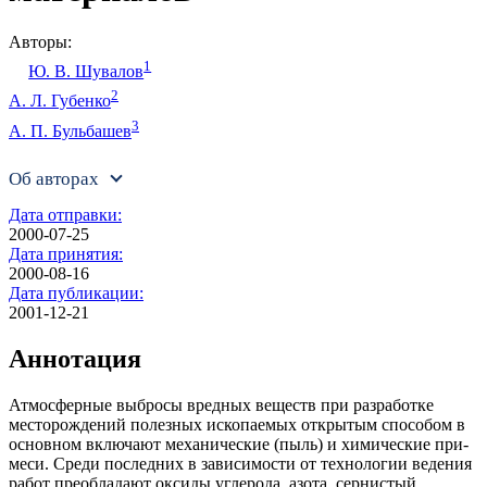
Авторы:
1
Ю. В. Шувалов
2
А. Л. Губенко
3
А. П. Бульбашев
Об авторах
Дата отправки:
2000-07-25
Дата принятия:
2000-08-16
Дата публикации:
2001-12-21
Аннотация
Атмосферные выбросы вредных веществ при разработке
месторождений полезных ис­копаемых открытым способом в
основном включают механические (пыль) и химические при­
меси. Среди последних в зависимости от технологии ведения
работ преобладают оксиды угле­рода, азота, сернистый