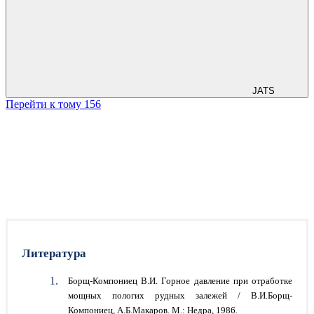
JATS
Перейти к тому 156
Литература
Борщ-Компониец В.И. Горное давление при отработке
мощных пологих рудных залежей / В.И.Борщ-
Компониец, А.Б.Макаров. М.: Недра, 1986.