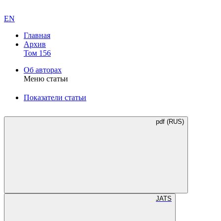
EN
Главная
Архив
Том 156
Об авторах
Меню статьи
Показатели статьи
pdf (RUS)
JATS