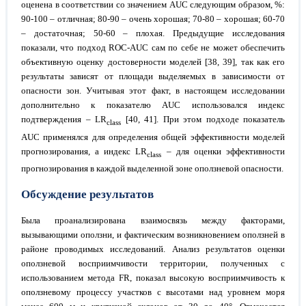
оценена в соответствии со значением AUC следующим образом, %:
90-100 – отличная; 80-90 – очень хорошая; 70-80 – хорошая; 60-70
– достаточная; 50-60 – плохая. Предыдущие исследования
показали, что подход ROC-AUC сам по себе не может обеспечить
объективную оценку достоверности моделей [38, 39], так как его
результаты зависят от площади выделяемых в зависимости от
опасности зон. Учитывая этот факт, в настоящем исследовании
дополнительно к показателю AUC использовался индекс
подтверждения – LR
[40, 41]. При этом подходе показатель
class
AUC применялся для определения общей эффективности моделей
прогнозирования, а индекс LR
– для оценки эффективности
class
прогнозирования в каждой выделенной зоне оползневой опасности.
Обсуждение результатов
Была проанализирована взаимосвязь между факторами,
вызывающими оползни, и фактическим возникновением оползней в
районе проводимых исследований. Анализ результатов оценки
оползневой восприимчивости территории, полученных с
использованием метода FR, показал высокую восприимчивость к
оползневому процессу участков с высотами над уровнем моря