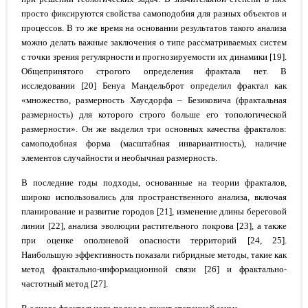
просто фиксируются свойства самоподобия для разных объектов и
процессов. В то же время на основании результатов такого анализа
можно делать важные заключения о типе рассматриваемых систем
с точки зрения регулярности и прогнозируемости их динамики [19].
Общепринятого строгого определения фрактала нет. В
исследовании [20] Бенуа Мандельброт определил фрактал как
«множество, размерность Хаусдорфа – Безиковича (фрактальная
размерность) для которого строго больше его топологической
размерности». Он же выделил три основных качества фракталов:
самоподобная форма (масштабная инвариантность), наличие
элементов случайности и необычная размерность.
В последние годы подходы, основанные на теории фракталов,
широко использовались для пространственного анализа, включая
планирование и развитие городов [21], изменение длины береговой
линии [22], анализа эволюции растительного покрова [23], а также
при оценке оползневой опасности территорий [24, 25].
Наибольшую эффективность показали гибридные методы, такие как
метод фрактально-информационной связи [26] и фрактально-
частотный метод [27].