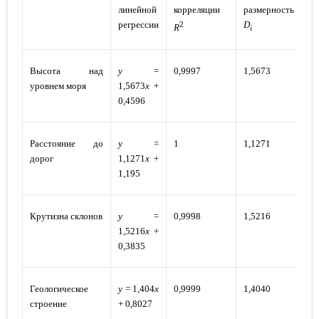
линейной
корреляции
размерность
регрессии
D
2
R
i
Высота над
y
=
0,9997
1,5673
0,
уровнем моря
1,5673
x
+
0,4596
Расстояние до
y
=
1
1,1271
0,
дорог
1,1271
x
+
1,195
Крутизна склонов
y
=
0,9998
1,5216
0,
1,5216
x
+
0,3835
Геологическое
y
= 1,404
x
0,9999
1,4040
0,
строение
+ 0,8027