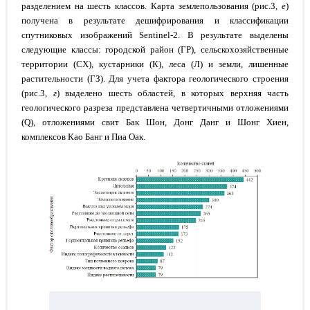
разделением на шесть классов. Карта землепользования (рис.3,
е
)
получена в результате дешифрирования и классификации
спутниковых изображений Sentinel-2. В результате выделены
следующие классы: городской район (ГР), сельскохозяйственные
территории (СХ), кустарники (К), леса (Л) и земли, лишенные
растительности (ГЗ). Для учета фактора геологического строения
(рис.3,
г
) выделено шесть областей, в которых верхняя часть
геологического разреза представлена четвертичными отложениями
(Q), отложениями свит Бак Шон, Донг Данг и Шонг Хиен,
комплексов Као Банг и Пиа Оак.