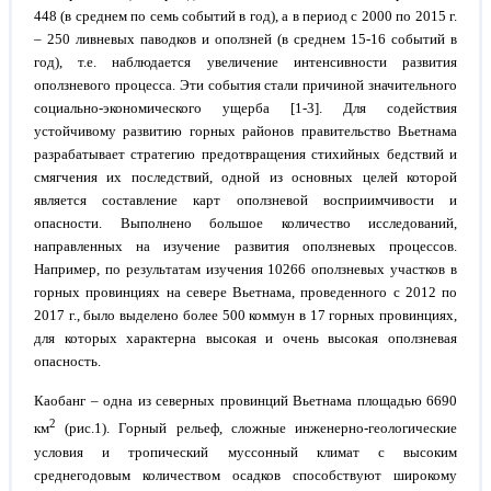
448 (в среднем по семь событий в год), а в период с 2000 по 2015 г.
– 250 ливневых паводков и оползней (в среднем 15-16 событий в
год), т.е. наблюдается увеличение интенсивности развития
оползневого процесса. Эти события стали причиной значительного
социально-экономического ущерба [1-3]. Для содействия
устойчивому развитию горных районов правительство Вьетнама
разрабатывает стратегию предотвращения стихийных бедствий и
смягчения их последствий, одной из основных целей которой
является составление карт оползневой восприимчивости и
опасности. Выполнено большое количество исследований,
направленных на изучение развития оползневых процессов.
Например, по результатам изучения 10266 оползневых участков в
горных провинциях на севере Вьетнама, проведенного с 2012 по
2017 г., было выделено более 500 коммун в 17 горных провинциях,
для которых характерна высокая и очень высокая оползневая
опасность.
Каобанг – одна из северных провинций Вьетнама площадью 6690
2
км
(рис.1). Горный рельеф, сложные инженерно-геологические
условия и тропический муссонный климат с высоким
среднегодовым количеством осадков способствуют широкому