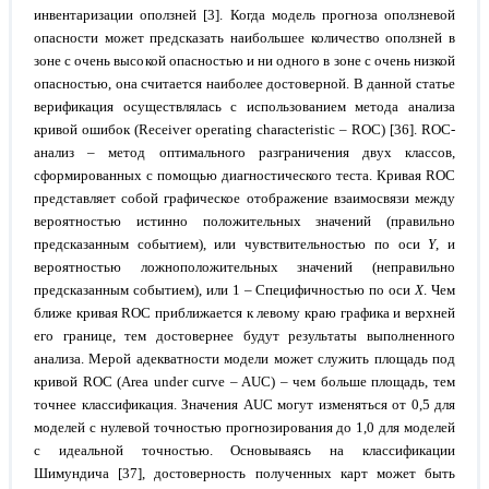
инвентаризации оползней [3]. Когда модель прогноза оползневой
опасности может предсказать наибольшее количество оползней в
зоне с очень высокой опасностью и ни одного в зоне с очень низкой
опасностью, она считается наиболее достоверной. В данной статье
верификация осуществлялась с использованием метода анализа
кривой ошибок (Receiver operating characteristic – ROC) [36]. ROC-
анализ – метод оптимального разграничения двух классов,
сформированных с помощью диагностического теста. Кривая ROC
представляет собой графическое отображение взаимосвязи между
вероятностью истинно положительных значений (правильно
предсказанным событием), или чувствительностью по оси
Y
, и
вероятностью ложноположительных значений (неправильно
предсказанным событием), или 1 – Специфичностью по оси
X
. Чем
ближе кривая ROC приближается к левому краю графика и верхней
его границе, тем достовернее будут результаты выполненного
анализа. Мерой адекватности модели может служить площадь под
кривой ROC (Area under curve – AUC) – чем больше площадь, тем
точнее классификация. Значения AUC могут изменяться от 0,5 для
моделей с нулевой точностью прогнозирования до 1,0 для моделей
с идеальной точностью. Основываясь на классификации
Шимундича [37], достоверность полученных карт может быть