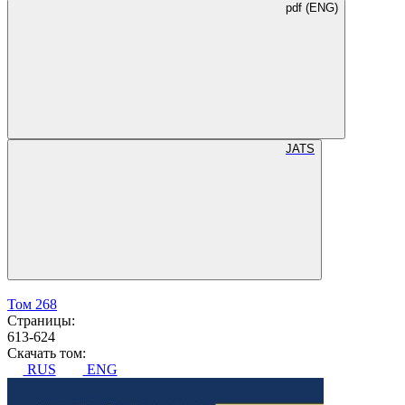
pdf (ENG)
JATS
Том 268
Страницы:
613-624
Скачать том:
RUS
ENG