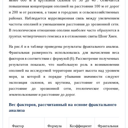
менее 600 м и крутизной склонов от 30 до 40°. Отмечается
повышенная концентрация оползней на расстоянии 100 м от дорог
и 200 м от разломов, а также в городских и сельскохозяйственных
районах. Наблюдается корреляционная связь между увеличением
частоты оползней и уменьшением расстояния до эрозионной сети.
В геологическом отношении оползни наиболее часто образуются в
грунтах четвертичного генезиса и в отложениях свиты Шонг Хиен.
На рис.4 и в таблице приведены результаты фрактального анализа.
Фрактальная размерность использовалась для вычисления веса
факторов в соответствии с формулой (6). Рассмотрение полученных
результатов показало, что наибольшую роль в возникновении
оползней на исследуемой территории играет высота над уровнем
моря, за которой в порядке убывания значимости следуют
экспозиция склонов, их крутизна, расстояние от разломов,
расстояние до эрозионной сети, геологическое строение,
землепользование и расстояние до дорог.
Вес факторов, рассчитанный на основе фрактального
анализа
Фактор
Формула
Коэффициент
Фрактальная
В