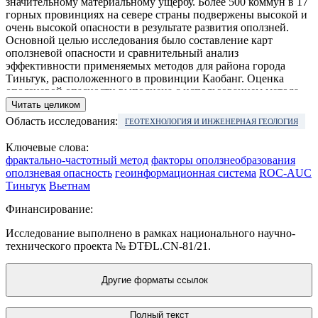
значительному материальному ущербу. Более 500 коммун в 17
горных провинциях на севере страны подвержены высокой и
очень высокой опасности в результате развития оползней.
Основной целью исследования было составление карт
оползневой опасности и сравнительный анализ
эффективности применяемых методов для района города
Тиньтук, расположенного в провинции Каобанг. Оценка
оползневой опасности выполнена с использованием метода
соотношения частот (FR) и комбинированного фрактально-
Читать целиком
частотного метода (FFR). В основе метода FR заложен
Область исследования:
ГЕОТЕХНОЛОГИЯ И ИНЖЕНЕРНАЯ ГЕОЛОГИЯ
принцип актуализма, который предполагает, что факторы,
приводящие к разрушениям склонов в прошлом и настоящем,
Ключевые слова:
могут вызвать оползни в будущем. Метод FFR базируется на
фрактально-частотный метод
факторы оползнеобразования
определении фрактальной размерности, которая является
оползневая опасность
геоинформационная система
ROC-AUC
мерой плотности заполнения оползнями участка
Тиньтук
Вьетнам
исследований. В качестве исходных данных выбраны восемь
факторов – высота над уровнем моря, расстояние до дорог,
Финансирование:
крутизна склонов, геологическое строение, расстояние от
разломов, землепользование, экспозиция склона и расстояние
Исследование выполнено в рамках национального научно-
до эрозионной сети, представленных в картографическом
технического проекта № ĐTĐL.CN-81/21.
виде. Достоверность полученных карт оценивалась по
площади под кривой ошибок (ROC-AUC), а оценка
Другие форматы ссылок
эффективности модели – с использованием индекса
подтверждения (LRclass). Для исследуемой области было
выделено пять зон: с очень низкой, низкой, средней, высокой
Полный текст