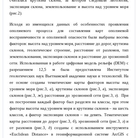
считалась крутизна склона, за которой следовали литология,
экспозиция склона, землепользование и высота над уровнем моря
(рис.2).
Исходя из имеющихся данных об особенностях проявления
оползневого процесса для составления карт оползневой
восприимчивости и оползневой опасности были выбраны восемь
факторов: высота над уровнем моря, расстояние до дорог, крутизна
склонов, геологическое строение, расстояние от разломов, тип
землепользования, экспозиция склонов и расстояние до эрозионной
сети. Использованная в работе цифровая модель рельефа (DEM) с
разрешением 12,5 м была предоставлена Институтом
геологических наук Вьетнамской академии науки и технологий. На
ее основе созданы тематические карты факторов высоты над
уровнем моря (рис.3,
а
), крутизны склонов (рис.3,
в
), экспозиции
склонов (рис.3,
ж
), расстояния до эрозионной сети (рис.3,
з
). При
их построении каждый фактор был разделен на классы, при этом
факторы высоты над уровнем моря и крутизны склонов – на шесть
классов, а фактор экспозиции склонов – на девять. Тематические
карты расстояния до дорог (рис.3,
б
), эрозионной сети (рис.3,
з
) и
от разломов (рис.3,
д
) созданы с использованием инструмента
«Euclidean Distance» в геоинформационной системе ArcGIS с