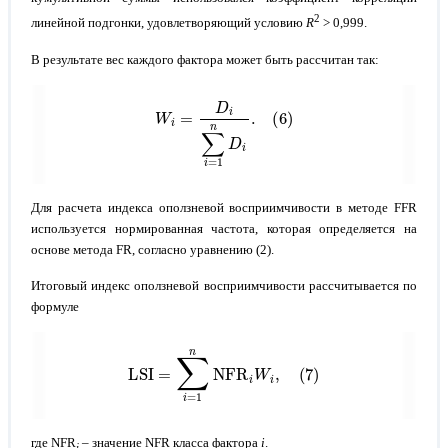
2
линейной подгонки, удовлетворяющий условию
R
> 0,999.
В результате вес каждого фактора может быть рассчитан так:
W
i
=
D
i
∑
i
=
1
n
D
i
.
(
6
)
Для расчета индекса оползневой восприимчивости в методе FFR
используется нормированная частота, которая определяется на
основе метода FR, согласно уравнению (2).
Итоговый индекс оползневой восприимчивости рассчитывается по
формуле
LSI
=
∑
i
=
1
n
NFR
i
W
i
,
(
7
)
где NFR
– значение NFR класса фактора
i
.
i