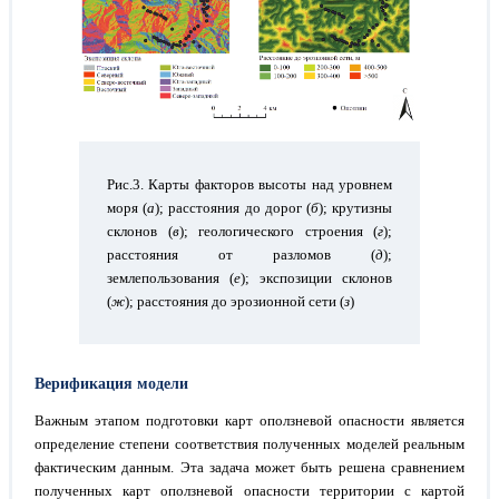
Рис.3. Карты факторов высоты над уровнем
моря (
а
); расстояния до дорог (
б
); крутизны
склонов (
в
); геологического строения (
г
);
расстояния от разломов (
д
);
землепользования (
е
); экспозиции склонов
(
ж
); расстояния до эрозионной сети (
з
)
Верификация модели
Важным этапом подготовки карт оползневой опасности является
определение степени соответствия полученных моделей реальным
фактическим данным. Эта задача может быть решена сравнением
полученных карт оползневой опасности территории с картой