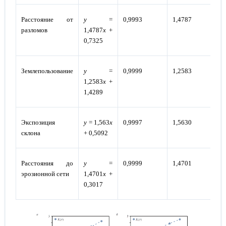
Расстояние от
y
=
0,9993
1,4787
0,
разломов
1,4787
x
+
0,7325
Землепользование
y
=
0,9999
1,2583
0,
1,2583
x
+
1,4289
Экспозиция
y
= 1,563
x
0,9997
1,5630
0,
склона
+ 0,5092
Расстояния до
y
=
0,9999
1,4701
0,
эрозионной сети
1,4701
x
+
0,3017