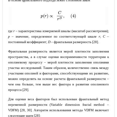
В основе фрактального подхода лежит степенной закон
p
r
∝
C
r
D
,
(4
)
где
r
– характеристика измеряемой шкалы (масштаб рассмотрения);
p
– значение, определенное по соответствующей шкале
r
;
С
–
постоянный коэффициент;
D
– фрактальная размерность [28].
Фрактальная размерность является мерой плотности заполнения
пространства, а в случае оценки восприимчивости территории к
оползневому процессу – мерой плотности заполнения оползнями
участка исследований. Таким образом, количественно связь между
участками оползней и факторами, способствующими их развитию,
можно определить на основе расчета фрактальной размерности –
чем она больше, тем выше вес фактора в развитии оползневого
процесса [29].
Для оценки веса факторов был использован фрактальный метод
переменной размерности (Variable dimension fractal method –
VDFM) [28, 30]. Алгоритм использования метода VDFM включает
следующие шаги [28]: