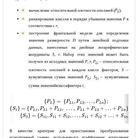
вычисление относительной плотности оползней (
P
);
L
ранжирование классов в порядке убывания значения
P
в
соответствии с
r
;
построение фрактальной модели для определения
значения размерности
D
путем линейной подгонки
данных, нанесенных на двойные логарифмические
координаты
S
,
r
. Набор этих значений может быть
получен из исходных значений
P
,
r
,
P
– относительная
L
i
плотность оползней в каждом классе факторов;
S
–
кумулятивная сумма значений
P
;
S
–
кумулятивная
L
i
Li
сумма значенийклассафактора
i
;
P
…
L
=
+
P
P
L
L
n
1
;
,
P
L
(
2
5
,
…
)
S
2
,
P
=
L
S
n
11
;
S
,
1
S
=
11
P
L
+
1
S
,
12
P
L
,
…
1
+
,
P
S
L
11
2
+
,
…
S
12
,
P
+
L
…
1
+
+
P
S
L
1
2
n
+
.
В качестве критерия для приостановки преобразования
кумулятивной суммы использовался коэффициент корреляции