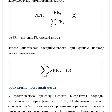
Использовалась нормированная частота
NFR
=
FR
i
∑
i
=
1
n
FR
i
,
(
2
)
где FR
– значение FR класса фактора
i
.
i
Индекс оползневой восприимчивости при данном подходе
рассчитывается так:
∑
i
=
1
n
NFR
i
.
(
3
)
Фрактально-частотный метод
В геологическую практику активно внедряются подходы,
основанные на теории фракталов [17, 18]. Опубликовано большое
количество работ, посвященных применению фрактального анализа
при решении геологических задач. В значительной степени в них