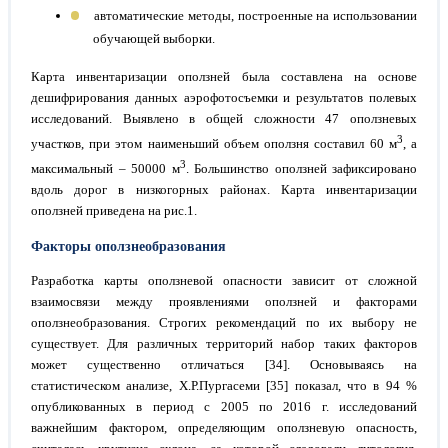
автоматические методы, построенные на использовании
обучающей выборки.
Карта инвентаризации оползней была составлена на основе
дешифрирования данных аэрофотосъемки и результатов полевых
исследований. Выявлено в общей сложности 47 оползневых
3
участков, при этом наименьший объем оползня составил 60 м
, а
3
максимальный – 50000 м
. Большинство оползней зафиксировано
вдоль дорог в низкогорных районах. Карта инвентаризации
оползней приведена на рис.1.
Факторы оползнеобразования
Разработка карты оползневой опасности зависит от сложной
взаимосвязи между проявлениями оползней и факторами
оползнеобразования. Строгих рекомендаций по их выбору не
существует. Для различных территорий набор таких факторов
может существенно отличаться [34]. Основываясь на
статистическом анализе, Х.Р.Пургасеми [35] показал, что в 94 %
опубликованных в период с 2005 по 2016 г. исследований
важнейшим фактором, определяющим оползневую опасность,