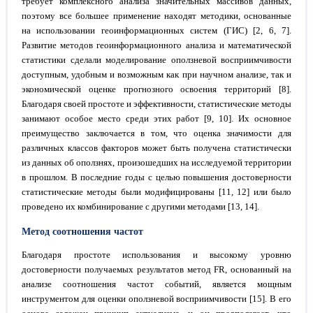
требует комплексного анализа значительных массивов данных,
поэтому все большее применение находят методики, основанные
на использовании геоинформационных систем (ГИС) [2, 6, 7].
Развитие методов геоинформационного анализа и математической
статистики сделали моделирование оползневой восприимчивости
доступным, удобным и возможным как при научном анализе, так и
экономической оценке прогнозного освоения территорий [8].
Благодаря своей простоте и эффективности, статистические методы
занимают особое место среди этих работ [9, 10]. Их основное
преимущество заключается в том, что оценка значимости для
различных классов факторов может быть получена статистически
из данных об оползнях, произошедших на исследуемой территории
в прошлом. В последние годы с целью повышения достоверности
статистические методы были модифицированы [11, 12] или было
проведено их комбинирование с другими методами [13, 14].
Метод соотношения частот
Благодаря простоте использования и высокому уровню
достоверности получаемых результатов метод FR, основанный на
анализе соотношения частот событий, является мощным
инструментом для оценки оползневой восприимчивости [15]. В его