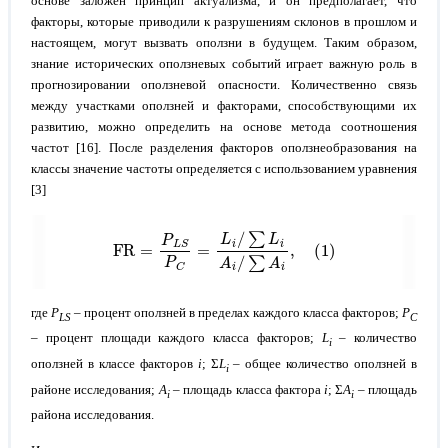
основе заложен принцип актуализма, и он предполагает, что
факторы, которые приводили к разрушениям склонов в прошлом и
настоящем, могут вызвать оползни в будущем. Таким образом,
знание исторических оползневых событий играет важную роль в
прогнозировании оползневой опасности. Количественно связь
между участками оползней и факторами, способствующими их
развитию, можно определить на основе метода соотношения
частот [16]. После разделения факторов оползнеобразования на
классы значение частоты определяется с использованием уравнения
[3]
FR
=
P
L
S
P
C
=
L
i
/
∑
L
i
A
i
/
∑
A
i
,
(
1
)
где
P
– процент оползней в пределах каждого класса факторов;
P
LS
C
– процент площади каждого класса факторов;
L
– количество
i
оползней в классе факторов
i
; Σ
L
– общее количество оползней в
i
районе исследования;
A
– площадь класса фактора
i
; Σ
A
– площадь
i
i
района исследования.