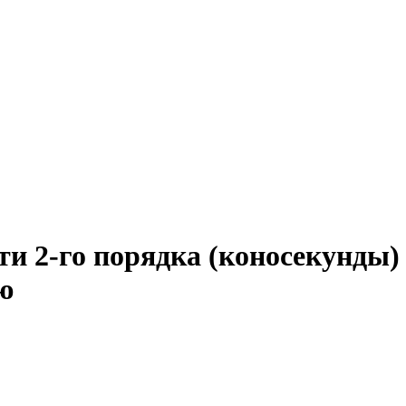
ти 2-го порядка (коносекунды
ю