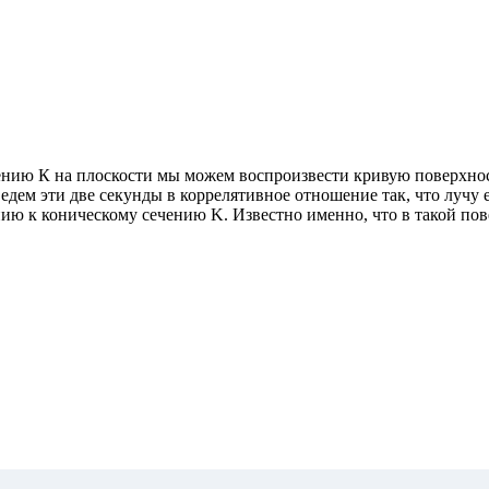
ению К на плоскости мы можем воспроизвести кривую поверхность
едем эти две секунды в коррелятивное отношение так, что лучу е
ению к коническому сечению K. Известно именно, что в такой по