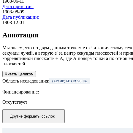
1908-06-11
Дата принятия:
1908-08-09
Дата публикации:
1908-12-01
Аннотация
Мы знаем, что по двум данным точкам е с е' и коническому сеч
секунды лучей, а вторую е' за центр секунды плоскостей и прив
коррелятивной плоскость е' А, где А поляра точки а по отнош
плоскостей.
Читать целиком
Область исследования:
(АРХИВ) БЕЗ РАЗДЕЛА
Финансирование:
Отсутствует
Другие форматы ссылок