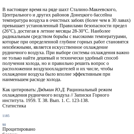
В настоящее время на ряде шахт Сталино-Макеевского,
Централь­ного и других районов Донецкого бассейна
температура воздуха в очист­ных забоях (более чем в 30 лавах)
превышает установленный Прави­лами безопасности предел
(26°C), достигая в летние месяцы 28-30°C. Наиболее
радикальным средством борьбы с высокими температурами,
которые при определенной глубине горных работ становятся
неизбеж­ными, является искусственное охлаждение
рудничного воздуха. При выборе системы охлаждения важно
не только найти дешевый и техни­чески удобный способ
получения холода, но и правильно решить вопрос о
расположении воздухоохладителей и их числе, чтобы
охлаждение воз­духа было вполне эффективным при
наименьшем расходе холода.
Как цитировать:
Дядькин Ю.Д.
Рациональный режим
охлаждения рудничного воздуха // Записки Горного
института. 1959. Т. 38. Вып. 1. С. 123-138.
Статистика
1185
90
Процитировано