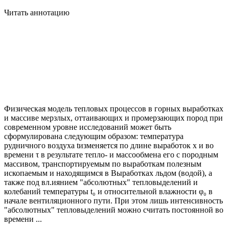
Читать аннотацию
Физическая модель тепловых процессов в горных выработках
и массиве мерзлых, оттаивающих и промерзающих пород при
современном уровне исследований может быть
сформулирована следующим образом: температура
рудничного воздуха tизменяется по длине выработок x и во
времени τ в результате тепло- и массообмена его с породным
массивом, транспортируемым по выработкам полезным
ископаемым и находящимся в Выработках льдом (водой), а
также под вл.иянием "абсолютных" тепловыделений и
колебаний температуры t₀ и относительной влажности φ₀ в
начале вентиляционного пути. При этом лишь интенсивность
"абсолютных" тепловыделений можно считать постоянной во
времени ...