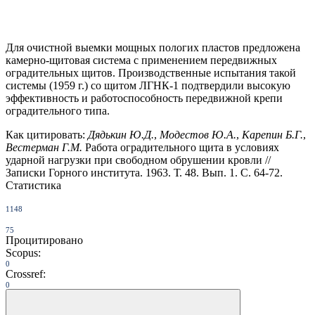
Для очистной выемки мощных пологих пластов предложена
камерно-щитовая система с применением передвижных
оградительных щитов. Производственные испытания такой
системы (1959 г.) со щитом ЛГНК-1 подтвердили высокую
эффективность и работоспособность передвижной крепи
оградительного типа.
Как цитировать:
Дядькин Ю.Д.
,
Модестов Ю.А.
,
Карепин Б.Г.
,
Вестерман Г.М.
Работа оградительного щита в условиях
ударной нагрузки при свободном обрушении кровли //
Записки Горного института. 1963. Т. 48. Вып. 1. С. 64-72.
Статистика
1148
75
Процитировано
Scopus:
0
Crossref:
0