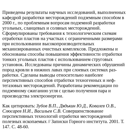
Приведены результаты научных исследований, выполненных
кафедрой разработки месторождений под­земным способом в
2000 г., по проблемным вопросам подземной разработки
угольных, сланцевых и соля­ных месторождений.
Сформулированы требования к технологическим схемам
отработки пластов на участках с ограниченными размерами
при использовании высокопроизводительных
механизированных очистных комплексов. Предложены и
обоснованы способы повышения эффективности отработки
тонких угольных пластов с использо­ванием струговых
установок. Исследованы причины динамических обрушений
пород кровли в нижних лавах при слоевых системах раз­
работки. Сделаны выводы относительно наиболее
перспективных способов отработки техногенных и неф­
тегазовых месторождений. Разработаны рекомендации по
подземному сжиганию угля с целью получения пара и
производства электроэнергии.
Как цитировать:
Зубов В.П.
,
Дядькин Ю.Д.
,
Ковалев О.В.
,
Слюсарев Н.И.
,
Васильев С.В.
Совершенствование
перспективных технологий отработки месторождений
полезных ископаемых // Записки Горного института. 2001. Т.
147. С. 48-60.