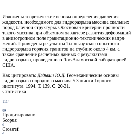
Изложены теоретические основы определения давления
жидкости, необходимого для гидроразрыва массива скальных
пород блочной структуры. Обоснован критерий прочности
такого массива при объемном характере развития деформаций
в анизотропном поле гравитационно-тектонических напря­
жений. Приведены результаты Тырныаузского опытного
гидроразрыва горячих гранитов на глубине около 4 км, а
также сравнение расчетных данных с результатами
гидроразрыва, проведенного Лос-Аламосской лабораторией
США.
Как цитировать:
Дядькин Ю.Д.
Геомеханические основы
гидроразрыва породного массива // Записки Горного
института. 1994. Т. 139. С. 20-31.
Статистика
1114
80
Процитировано
Scopus:
0
Crossref:
0