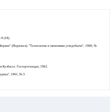
9 (18).
йеркан" (Норильск). "Технология и экономика угледобычи", 1960, №
 Кузбассе. Госгортехиздат, 1962.
рнал", 1961, № 3.