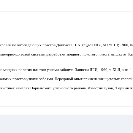
кровли пологопадающих пластов Донбасса,. Сб. трудов ИГД АН УССР, 1960, № 
я камерно-щитовой системы разработки мощного пологого пласта на шахте "Ка
мощных пологих пластов узкими забоями. Записки ЛГИ, 1960, т. XLII, вып. 1.
логих пластов узкими забоями. Передовой опыт применения щитовых крепей в
чистных камерах Норильского угленосного района. Известия вузов, "Горный жу