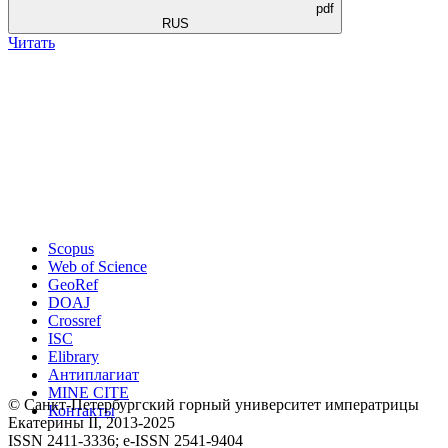
pdf
RUS
Читать
Scopus
Web of Science
GeoRef
DOAJ
Crossref
ISC
Elibrary
Антиплагиат
MINE CITE
© Санкт-Петербургский горный университет императрицы
Контакты
Екатерины ΙΙ, 2013-2025
ISSN 2411-3336; e-ISSN 2541-9404