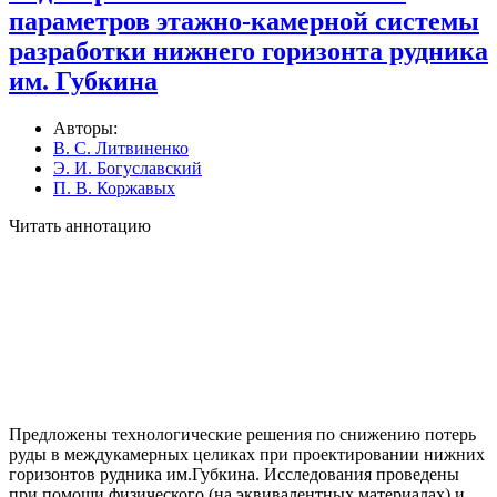
параметров этажно-камерной системы
разработки нижнего горизонта рудника
им. Губкина
Авторы:
В. С. Литвиненко
Э. И. Богуславский
П. В. Коржавых
Читать аннотацию
Предложены технологические решения по снижению потерь
руды в междукамерных целиках при проектировании нижних
горизонтов рудника им.Губкина. Исследования проведены
при помощи физического (на эквивалентных материалах) и