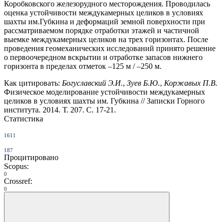
Коробковского железорудного месторождения. Проводилась
оценка устойчивости междукамерных целиков в условиях
шахты им.Губкина и деформаций земной поверхности при
рассматриваемом порядке отработки этажей и частичной
выемке междукамерных целиков на трех горизонтах. После
проведения геомеханических исследований принято решение
о первоочередном вскрытии и отработке запасов нижнего
горизонта в пределах отметок –125 м / –250 м.
Как цитировать:
Богуславский Э.И.
,
Зуев Б.Ю.
,
Коржавых П.В.
Физическое моделирование устойчивости междукамерных
целиков в условиях шахты им. Губкина // Записки Горного
института. 2014. Т. 207. С. 17-21.
Статистика
1611
187
Процитировано
Scopus:
0
Crossref:
0