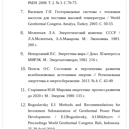
РАЕН. 2008. Т. 2. № 3. С.70-75.
Васильев Г.П. Геотермальные системы с тепловым
насосом для поставки высокой температуры / World
Geothermal Congress. Antalya, Turkey. 2005. С. 50-55.
Мелентьев Л.А. Энергетический комплекс СССР /
Л.А.Мелентьев, А.А.Макарова. М.: Экономика. 1983.
260 с.
Непорожний П.С. Энергетика мира // Докл. XI конгресса
МИРЭК. М.: Энергоатомиздат, 1982. 216 с.
Попель О.С. Состояние и перспективы развития
возобновляемых источников энергии // Региональная
энергетика и энергосбережение. 2013. № 4. С. 42-49.
Старшинов Ю.И. Мировая энергетика: прогноз развития
до 2020 г. М.: Энергия. 1980. 135 с.
Boguslavsky E.I. Methods and Recommendations for
Investment Substantiation of Geothermal Power Plant
Developments / E.I.Boguslavsky, A.I.Mikheyev //
Proceedings World Geothermal Congress. Bali, Indonesia.
25-29 April 2010.