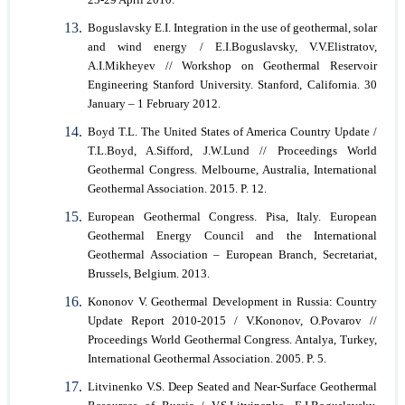
Boguslavsky E.I. Integration in the use of geothermal, solar
and wind energy / E.I.Boguslavsky, V.V.Elistratov,
A.I.Mikheyev // Workshop on Geothermal Reservoir
Engineering Stanford University. Stanford, California. 30
January – 1 February 2012.
Boyd T.L. The United States of America Country Update /
T.L.Boyd, A.Sifford, J.W.Lund // Proceedings World
Geothermal Congress. Melbourne, Australia, International
Geothermal Association. 2015. P. 12.
European Geothermal Congress. Pisa, Italy. European
Geothermal Energy Council and the International
Geothermal Association – European Branch, Secretariat,
Brussels, Belgium. 2013.
Kononov V. Geothermal Development in Russia: Country
Update Report 2010-2015 / V.Kononov, O.Povarov //
Proceedings World Geothermal Congress. Antalya, Turkey,
International Geothermal Association. 2005. P. 5.
Litvinenko V.S. Deep Seated and Near-Surface Geothermal