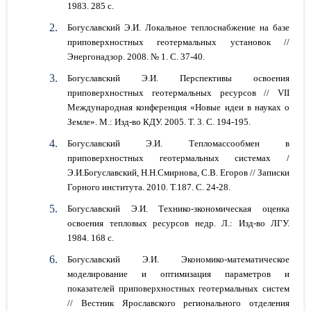
1983. 285 с.
Богуславский Э.И. Локальное теплоснабжение на базе
приповерхностных геотермальных установок //
Энергонадзор. 2008. № 1. С. 37-40.
Богуславский Э.И. Перспективы освоения
приповерхностных геотермальных ресурсов // VII
Международная конференция «Новые идеи в науках о
Земле». М.: Изд-во КДУ. 2005. Т. 3. С. 194-195.
Богуславский Э.И. Тепломассообмен в
приповерхностных геотермальных системах /
Э.И.Богуславский, Н.Н.Смирнова, С.В. Егоров // Записки
Горного института. 2010. Т.187. С. 24-28.
Богуславский Э.И. Технико-зкономическая оценка
освоения тепловых ресурсов недр. Л.: Изд-во ЛГУ.
1984. 168 с.
Богуславский Э.И. Экономико-математическое
моделирование и оптимизация параметров и
показателей приповерхностных геотермальных систем
// Вестник Ярославского регионального отделения