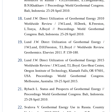
Resources of Russia / V.S.Litvinenko, E.I.Boguslavsky,
B.N.Khakhaev // Proceedings World Geothermal Congress.
Bali, Indonesia. 25-29 April 2010.
Lund J.W. Direct Utilization of Geothermal Energy 2010
Worldwide Review / J.W.Lund, H.Derek, К.Freeston,
L.Tonya, А.Boyd // Proceedings World Geothermal
Congress. Bali, Indonesia. 25-29 April 2010.
Lund J.W. Direct Utilization of Geothermal Energy /
J.W.Lund, D.H.Freeston, T.L.Boyd // Worldwide Review.
Geothermics. Elsevier. 2011. P. 159-180.
Lund J.W. Direct Utilization of Geothermal Energy 2015
Worldwide Review / J.W.Lund, T.L.Boyd. Geo-Heat Center,
Oregon Institute of Technology, Klamath Falls, OR 97601,
USA. Proceedings World Geothermal Congress.
Melbourne, Australia. 19-25 April 2015.
Rybach L. Status and Prospects of Geothermal Energy //
Proceedings World Geothermal Congress. Bali, Indonesia.
25-29 April 2010.
Svalova V. Geothermal Energy Use in Russia. Country