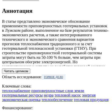
Аннотация
В статье представлено экономическое обоснование
применимости приповерхностных геотермальных установок
в Лужском районе, выполненное на базе результатов технико-
экономических расчетов, а также интегрированного
технического и экономического сравнения вариантов
прогнозов теплоснабжения традиционного и за счет
геотермальной теплонасосной установки (ГТНУ). При
строительстве приповерхностной геотермальной системы
затраты могут быть на 50-100 % больше, чем затраты при
центральном обогреве электроэнергией. Но
эксплуатационные затраты на выработку тепловой энергии
ПГС на 50-70 % ниже, чем от традиционных источников
Читать целиком
обогрева. В настоящее время эта технология является весьма
Область исследования:
ГОРНОЕ ДЕЛО
актуальной и применяется во многих странах мира (США,
Германия, Япония, Китай и др.), использует как
Ключевые слова:
приповерхностные, так и глубокие скважины, в зависимости
теплоснабжение
приповерхностные слои земли
от региона. Представлен обзор мирового применения
геотермальные ресурсы
недра
тепловой насос
энергия
приповерхностных геотермальных установок.
экономическая оценка
теплообеспечение
тепловая продукция
Финансирование: