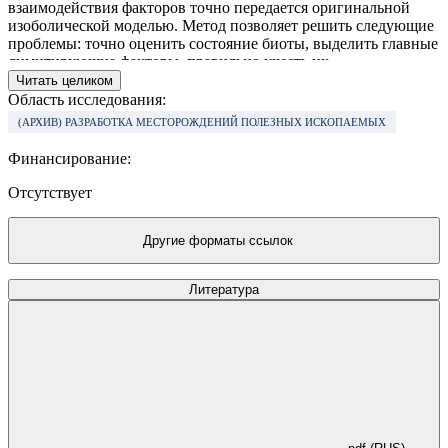
взаимодействия факторов точно переда­ется оригинальной
изоболической моделью. Метод позволяет решить следующие
пробле­мы: точно оценить состояние биоты, выделить главные
лимитирующие факторы, правильно учесть их
взаимодействие, а также прогнозировать общий эффект
Читать целиком
снижения воздействия от разрабатываемых природоохранных
Область исследования:
мероприятий. Метод апробирован при изучении раз­личных
(АРХИВ) РАЗРАБОТКА МЕСТОРОЖДЕНИЙ ПОЛЕЗНЫХ ИСКОПАЕМЫХ
техногенных воздействий на пресноводные водоемы России.
Финансирование:
Отсутствует
Другие форматы ссылок
Литература