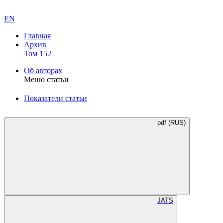
EN
Главная
Архив
Том 152
Об авторах
Меню статьи
Показатели статьи
pdf (RUS)
JATS