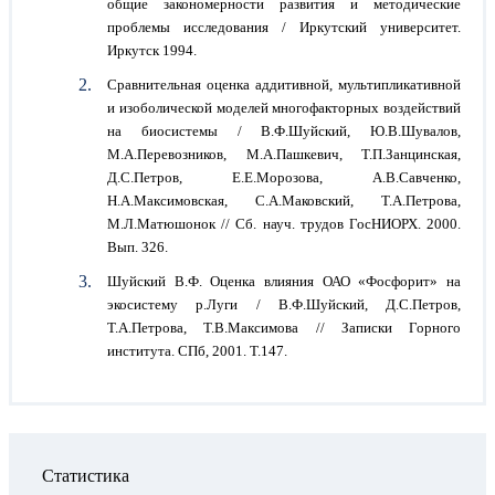
общие закономерности развития и методические
проблемы исследования / Иркутский университет.
Иркутск 1994.
Сравнительная оценка аддитивной, мультипликативной
и изоболической моделей многофакторных воздействий
на биосистемы / В.Ф.Шуйский, Ю.В.Шувалов,
М.А.Перевозников, М.А.Пашкевич, Т.П.Занцинская,
Д.С.Петров, Е.Е.Морозова, А.В.Савченко,
Н.А.Максимовская, С.А.Маковский, Т.А.Петрова,
М.Л.Матюшонок // Сб. науч. трудов ГосНИОРХ. 2000.
Вып. 326.
Шуйский В.Ф. Оценка влияния ОАО «Фосфорит» на
экосистему р.Луги / В.Ф.Шуйский, Д.С.Петров,
Т.А.Петрова, Т.В.Максимова // Записки Горного
института. СПб, 2001. Т.147.
Статистика