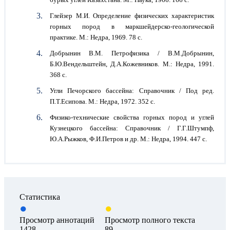
Глейзер М.И. Определение физических характеристик
горных пород в маркшейдерско-геологической
практике. М.: Недра, 1969. 78 с.
Добрынин В.М. Петрофизика / В.М.Добрынин,
Б.Ю.Вендельштейн, Д.А.Кожевников. М.: Недра, 1991.
368 с.
Угли Печорского бассейна: Справочник / Под ред.
П.Т.Есипова. М.: Недра, 1972. 352 с.
Физико-технические свойства горных пород и углей
Кузнецкого бассейна: Справочник / Г.Г.Штумпф,
Ю.А.Рыжков, Ф.И.Петров и др. М.: Недра, 1994. 447 с.
Статистика
Просмотр аннотаций
Просмотр полного текста
1428
89