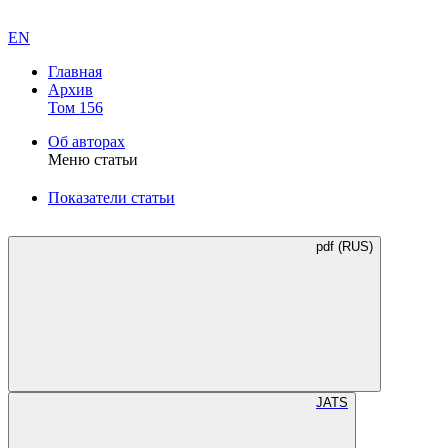
EN
Главная
Архив
Том 156
Об авторах
Меню статьи
Показатели статьи
pdf (RUS)
JATS