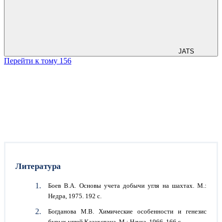
JATS
Перейти к тому 156
Литература
Боев В.А. Основы учета добычи угля на шахтах. М.:
Недра, 1975. 192 с.
Богданова М.В. Химические особенности и генезис
бурых углей Казахстана. М.: Наука, 1966. 166 с.