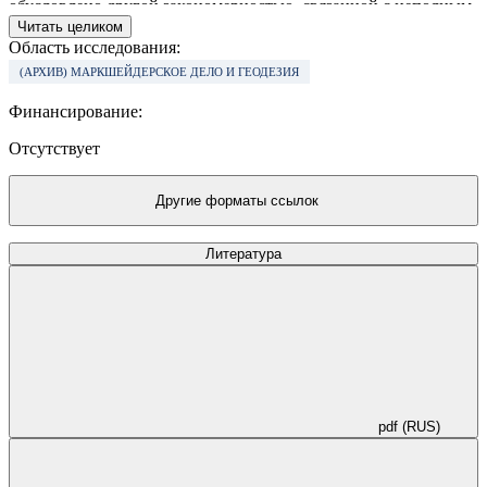
обусловлено другой закономерностью, связанной с неполным
заполнением порового пространства влагой в образце по
Читать целиком
сравнению с полным водонасыщением угля при естественных
Область исследования:
условиях в массиве.
(АРХИВ) МАРКШЕЙДЕРСКОЕ ДЕЛО И ГЕОДЕЗИЯ
Финансирование:
Отсутствует
Другие форматы ссылок
Литература
pdf (RUS)