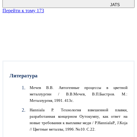
JATS
Перейти к тому 173
Литература
Мечев В.В. Автогенные процессы в цветной
металлургии / В.В.Мечев, В.П.Быстров. М.:
Металлургия, 1991. 413с.
Hanniala Р. Технология взвешенной плавки,
разработанная концерном Оутокумпу, как ответ на
новые требования к выплавке меди / P.HannialaР., J.Koja
// Цветные металлы, 1996. No10. С.22.