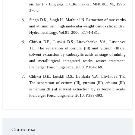
кн. Кн.1. / Под ред. С.С.Коровина; МИСИС. М., 1996.
376 с.
Singh D.K., Singh H., Mathur J.N. Extraction of rare earths
and yttrium with high molecular weight carboxylic acids //
Hydrometallurgy. Vol.81. 2006. P.174-181.
Chirkst D.E., Lutskii D.S., Litovchenko V.A., Litvinova
T.E. The separation of cerium (III) and yttrium (III) at
solvent extraction by carboxylic acids as stage of mining
and metallurgical integrated works wastes treatment.
Freiberger Forschungshefte, 2008. P.164-169.
Chirkst D.E., Lutskii D.S., Lutskaia V.A., Litvinova T.E.
The separation of cerium (III), yttrium (III), erbium (III),
samarium (III) at solvent extraction by carboxylic acids.
Freiberger Forschungshefte. 2010. P.388-393.
Статистика