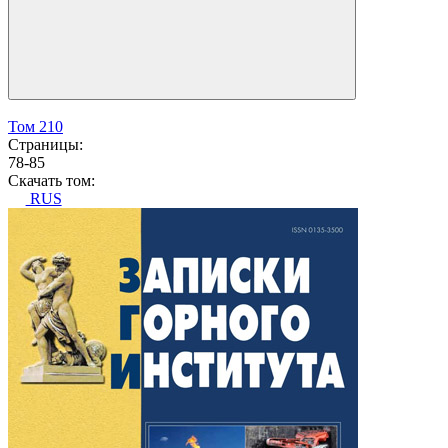
Том 210
Страницы:
78-85
Скачать том:
RUS