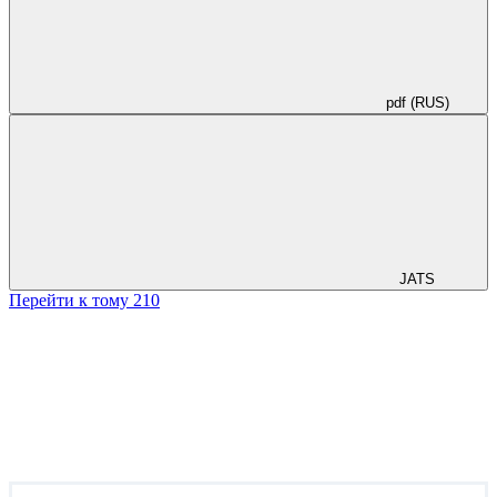
состояния. Определены технологические параметры и стадии
процесса.
pdf (RUS)
JATS
Перейти к тому 210