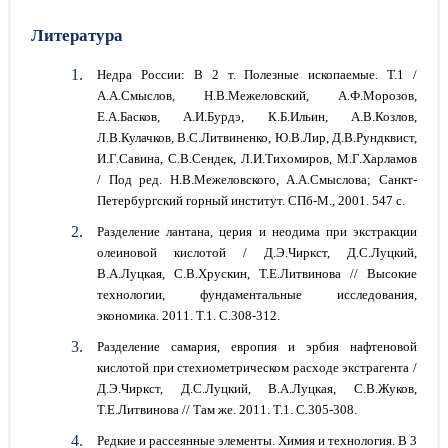
Литература
Недра России: В 2 т. Полезные ископаемые. Т.1 /
А.А.Смыслов, Н.В.Межеловский, А.Ф.Морозов,
Е.А.Басков, А.И.Бурдэ, К.Б.Ильин, А.В.Козлов,
Л.В.Кулачков, В.С.Литвиненко, Ю.В.Лир, Д.В.Рундквист,
И.Г.Савина, С.В.Сендек, Л.И.Тихомиров, М.Г.Харламов
/ Под ред. Н.В.Межеловского, А.А.Смыслова; Санкт-
Петербургский горный институт. СПб-М., 2001. 547 с.
Разделение лантана, церия и неодима при экстракции
олеиновой кислотой / Д.Э.Чиркст, Д.С.Луцкий,
В.А.Луцкая, С.В.Хрускин, Т.Е.Литвинова // Высокие
технологии, фундаментальные исследования,
экономика. 2011. Т.1. С.308-312.
Разделение самария, европия и эрбия нафтеновой
кислотой при стехиометрическом расходе экстрагента /
Д.Э.Чиркст, Д.С.Луцкий, В.А.Луцкая, С.В.Жуков,
Т.Е.Литвинова // Там же. 2011. Т.1. С.305-308.
Редкие и рассеянные элементы. Химия и технология. В 3