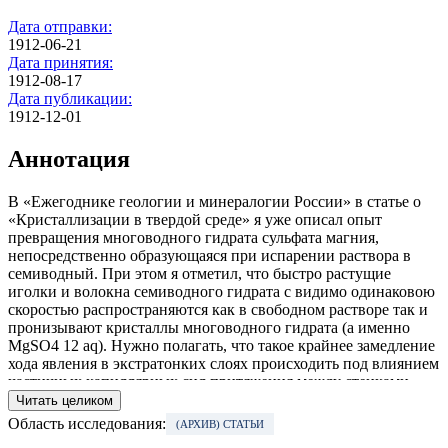
Дата отправки:
1912-06-21
Дата принятия:
1912-08-17
Дата публикации:
1912-12-01
Аннотация
В «Ежегоднике геологии и минералогии России» в статье о
«Кристаллизации в твердой среде» я уже описал опыт
превращения многоводного гидрата сульфата магния,
непосредственно образующаяся при испарении раствора в
семиводный. При этом я отметил, что быстро растущие
иголки и волокна семиводного гидрата с видимо одинаковою
скоростью распространяются как в свободном растворе так и
пронизывают кристаллы многоводного гидрата (а именно
MgSO4 12 aq). Нужно полагать, что такое крайнее замедление
хода явления в экстратонких слоях происходить под влиянием
частичных капиллярных сил притяжения между стенками
клинового пространства и его содержимым.
Читать целиком
Область исследования:
(АРХИВ) СТАТЬИ