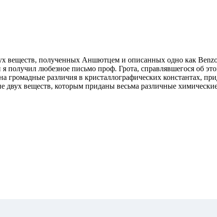
х веществ, полученных Аншютцем и описанных одно как Benzoyld
тки я получил любезное письмо проф. Грота, справлявшегося об 
на громадные различия в кристаллографических константах, при
ние двух веществ, которым приданы весьма различные химическ