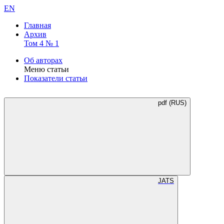
EN
Главная
Архив
Том 4 № 1
Об авторах
Меню статьи
Показатели статьи
pdf (RUS)
JATS