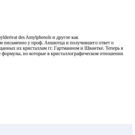
erivat des Amylphenols и другое как
этом письменно у проф. Аншютца и получившего ответ о
данных их кристаллам гг. Гартманном и Швантке. Теперь я
ие формулы, но которые в кристаллографическом отношении