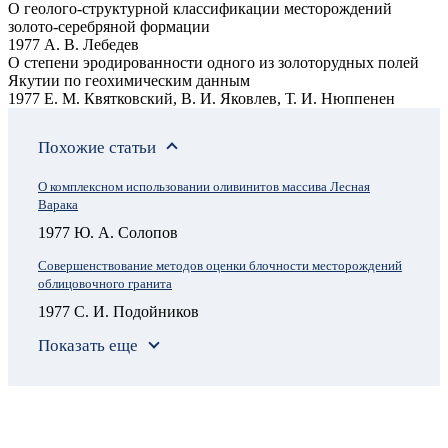
О геолого-структурной классификации месторождений
золото-серебряной формации
1977 А. В. Лебедев
О степени эродированности одного из золоторудных полей
Якутии по геохимическим данным
1977 Е. М. Квятковский, В. И. Яковлев, Т. И. Нюппенен
Похожие статьи
О комплексном использовании оливинитов массива Лесная
Варака
1977 Ю. А. Солопов
Совершенствование методов оценки блочности месторождений
облицовочного гранита
1977 С. И. Подойников
Показать еще