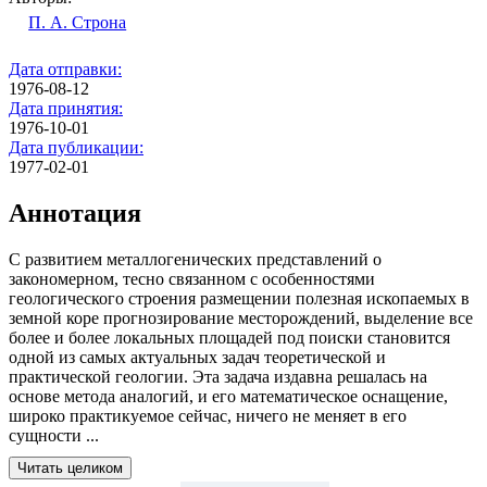
П. А. Строна
Дата отправки:
1976-08-12
Дата принятия:
1976-10-01
Дата публикации:
1977-02-01
Аннотация
С развитием металлогенических представлений о
закономерном, тесно связанном с особенностями
геологического строения размещении полезная ис­копаемых в
земной коре прогнозирование месторождений, выделение все
более и более локальных площадей под поиски становится
одной из самых актуаль­ных задач теоретической и
практической геологии. Эта задача издавна реша­лась на
основе метода аналогий, и его математическое оснащение,
широко практикуемое сейчас, ничего не меняет в его
сущности ...
Читать целиком