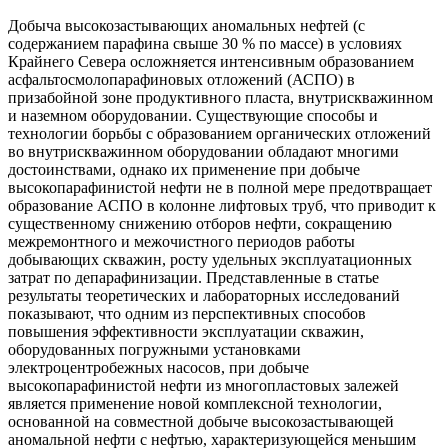
Добыча высокозастывающих аномальных нефтей (с
содержанием парафина свыше 30 % по массе) в условиях
Крайнего Севера осложняется интенсивным образованием
асфальтосмолопарафиновых отложений (АСПО) в
призабойной зоне продуктивного пласта, внутрискважинном
и наземном оборудовании. Существующие способы и
технологии борьбы с образованием органических отложений
во внутрискважинном оборудовании обладают многими
достоинствами, однако их применение при добыче
высокопарафинистой нефти не в полной мере предотвращает
образование АСПО в колонне лифтовых труб, что приводит к
существенному снижению отборов нефти, сокращению
межремонтного и межочистного периодов работы
добывающих скважин, росту удельных эксплуатационных
затрат по депарафинизации. Представленные в статье
результаты теоретических и лабораторных исследований
показывают, что одним из перспективных способов
повышения эффективности эксплуатации скважин,
оборудованных погружными установками
электроцентробежных насосов, при добыче
высокопарафинистой нефти из многопластовых залежей
является применение новой комплексной технологии,
основанной на совместной добыче высокозастывающей
аномальной нефти с нефтью, характеризующейся меньшим