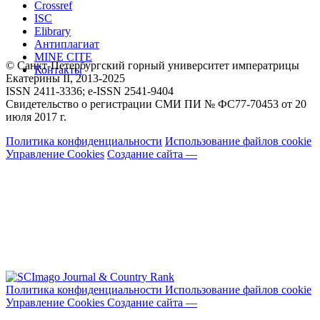
Crossref
ISC
Elibrary
Антиплагиат
MINE CITE
© Санкт-Петербургский горный университет императрицы
Контакты
Екатерины ΙΙ, 2013-2025
ISSN 2411-3336; e-ISSN 2541-9404
Свидетельство о регистрации СМИ ПИ № ФС77-70453 от 20
июля 2017 г.
Политика конфиденциальности
Использование файлов cookie
Управление Cookies
Создание сайта —
Политика конфиденциальности
Использование файлов cookie
Управление Cookies
Создание сайта —