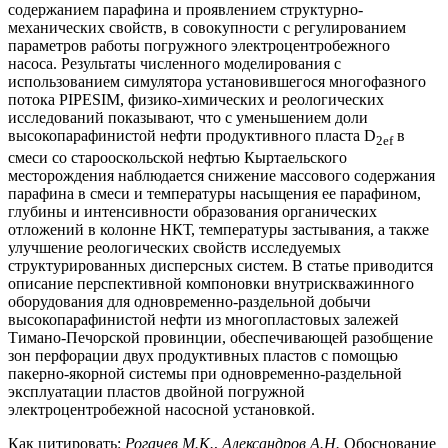
содержанием парафина и проявлением структурно-
механических свойств, в совокупности с регулированием
параметров работы погружного электроцентробежного
насоса. Результаты численного моделирования с
использованием симулятора установившегося многофазного
потока PIPESIM, физико-химических и реологических
исследований показывают, что с уменьшением доли
высокопарафинистой нефти продуктивного пласта D
в
2ef
смеси со старооскольской нефтью Кыртаельского
месторождения наблюдается снижение массового содержания
парафина в смеси и температуры насыщения ее парафином,
глубины и интенсивности образования органических
отложений в колонне НКТ, температуры застывания, а также
улучшение реологических свойств исследуемых
структурированных дисперсных систем. В статье приводится
описание перспективной компоновки внутрискважинного
оборудования для одновременно-раздельной добычи
высокопарафинистой нефти из многопластовых залежей
Тимано-Печорской провинции, обеспечивающей разобщение
зон перфорации двух продуктивных пластов с помощью
пакерно-якорной системы при одновременно-раздельной
эксплуатации пластов двойной погружной
электроцентробежной насосной установкой.
Как цитировать:
Рогачев М.К.
,
Александров А.Н.
Обоснование