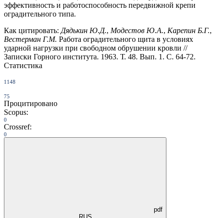
эффективность и работоспособность передвижной крепи
оградительного типа.
Как цитировать:
Дядькин Ю.Д.
,
Модестов Ю.А.
,
Карепин Б.Г.
,
Вестерман Г.М.
Работа оградительного щита в условиях
ударной нагрузки при свободном обрушении кровли //
Записки Горного института. 1963. Т. 48. Вып. 1. С. 64-72.
Статистика
1148
75
Процитировано
Scopus:
0
Crossref:
0
pdf
RUS