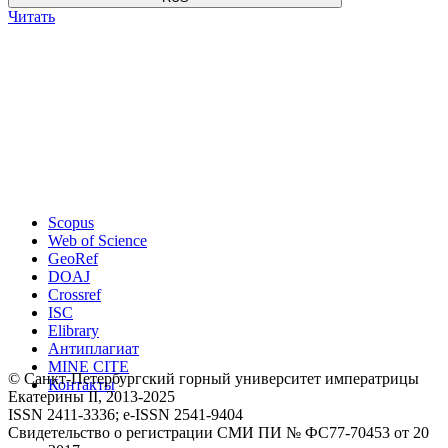
Читать
Scopus
Web of Science
GeoRef
DOAJ
Crossref
ISC
Elibrary
Антиплагиат
MINE CITE
© Санкт-Петербургский горный университет императрицы
Контакты
Екатерины ΙΙ, 2013-2025
ISSN 2411-3336; e-ISSN 2541-9404
Свидетельство о регистрации СМИ ПИ № ФС77-70453 от 20