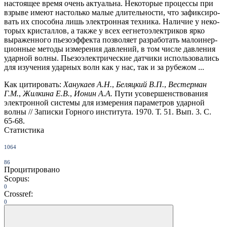
настоящее время очень актуальна. Некоторые процессы при
взрыве имеют настолько малые длительности, что зафиксиро­
вать их способна лишь электронная техника. Наличие у неко­
торых кристаллов, а также у всех еегнетоэлектриков ярко
выраженного пьезоэффекта позволяет разработать малоинер­
ционные методы измерения давлений, в том числе давления
ударной волны. Пьезоэлектрические датчики использовались
для изучения ударных волн как у нас, так и за рубежом ...
Как цитировать:
Ханукаев А.Н.
,
Беляцкий В.П.
,
Вестерман
Г.М.
,
Жилкина Е.В.
,
Ионин А.А.
Пути усовершенствования
электронной системы для измерения параметров ударной
волны // Записки Горного института. 1970. Т. 51. Вып. 3. С.
65-68.
Статистика
1064
86
Процитировано
Scopus:
0
Crossref:
0