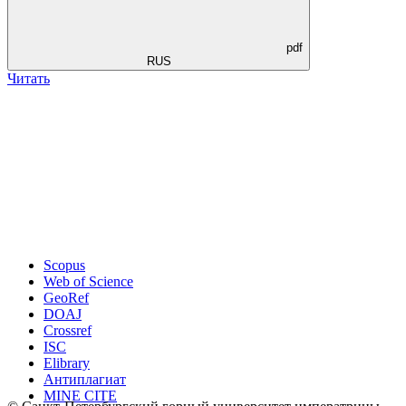
pdf
RUS
Читать
Scopus
Web of Science
GeoRef
DOAJ
Crossref
ISC
Elibrary
Антиплагиат
MINE CITE