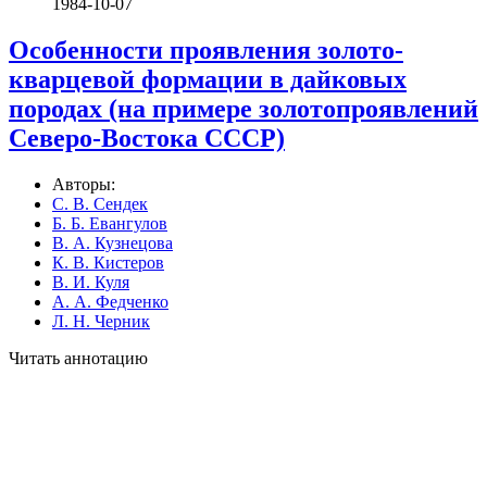
1984-10-07
Особенности проявления золото-
кварцевой формации в дайковых
породах (на примере золотопроявлений
Северо-Востока СССР)
Авторы:
С. В. Сендек
Б. Б. Евангулов
В. А. Кузнецова
К. В. Кистеров
В. И. Куля
А. А. Федченко
Л. Н. Черник
Читать аннотацию