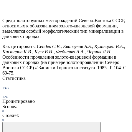
Среди золоторудных месторождений Северо-Востока СССР,
относимых к образованиям золото-кварцевой формации,
выделяется особый морфологический тип минерализации в
дайковых породах.
Как цитировать:
Сендек С.В.
,
Евангулов Б.Б.
,
Кузнецова В.А.
,
Кистеров К.В.
,
Куля В.И.
,
Федченко А.А.
,
Черник Л.Н.
Особенности проявления золото-кварцевой формации в
дайковых породах (на примере золотопроявлений Северо-
Востока СССР) // Записки Горного института. 1985. Т. 104. С.
69-75.
Статистика
1377
124
Процитировано
Scopus:
0
Crossref:
0