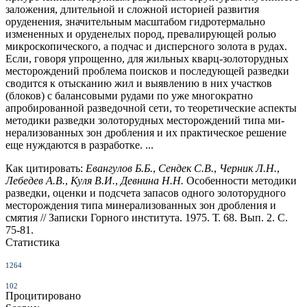
заложения, длительной и сложной историей разви­тия
оруденения, значительным масштабом гидротермально
измененных и оруденелых пород, превалирующей ролью
микроскопического, а подчас и дис­персного золота в рудах.
Если, говоря упрощенно, для жильных кварц-зо­лоторудных
месторождений проблема поисков и последующей разведки
сво­дится к отысканию жил и выявлению в них участков
(блоков) с балансовы­ми рудами по уже многократно
апробированной разведочной сети, то теоре­тические аспекты
методики разведки золоторудных месторождений типа ми­
нерализованных зон дробления и их практическое решение
еще нуждаются в разработке. ...
Как цитировать:
Евангулов Б.Б.
,
Сендек С.В.
,
Черник Л.Н.
,
Лебедев А.В.
,
Куля В.И.
,
Девнина Н.Н.
Особенности методики
разведки, оценки и подсчета запасов одного золоторудного
месторождения типа минерализованных зон дробления и
смятия // Записки Горного института. 1975. Т. 68. Вып. 2. С.
75-81.
Статистика
1264
102
Процитировано