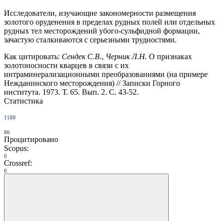
Исследователи, изучающие закономерности размещения
золотого оруденения в пределах рудных полей или отдельных
рудных тел мес­торождений убого-сульфидной формации,
зачастую сталкиваются с серьезными трудностями.
Как цитировать:
Сендек С.В.
,
Черник Л.Н.
О признаках
золотоносности кварцев в связи с их
интраминерализационными преобразованиями (на примере
Нежданинского месторождения) // Записки Горного
института. 1973. Т. 65. Вып. 2. С. 43-52.
Статистика
1180
86
Процитировано
Scopus:
0
Crossref:
0