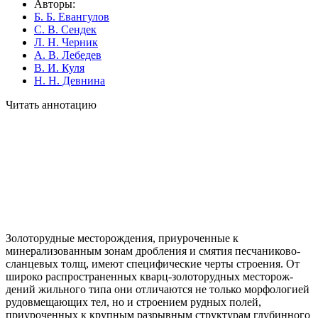
Авторы:
Б. Б. Евангулов
С. В. Сендек
Л. Н. Черник
А. В. Лебедев
В. И. Куля
Н. Н. Девнина
Читать аннотацию
Золоторудные месторождения, приуроченные к
минерализованным зо­нам дробления и смятия песчаниково-
сланцевых толщ, имеют специфические черты строения. От
широко распространенных кварц-золоторудных месторож­
дений жильного типа они отличаются не только морфологией
рудовмещающих тел, но и строением рудных полей,
приуроченных к крупным разрывным структурам глубинного