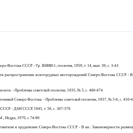
-Востока СССР. - Тр. ВНИИ-1, геология, 1959, т. 14, вып. 39, с. 3-43.
сти распространения золоторудных месторождений Северо-Востока СССР. - В 
лота. - Проблемы советской геологии, 1935, № 5, с. 460-474.
тоникой Северо-Востока. - Проблемы советской геологии, 1937, № 5-6, с. 410-4
ССР. - ДАН СССР, 1945, т. 50, с. 367-370.
., Недра, 1970, с.74-90.
гматизм и оруденение Северо-Востока СССР. - В кн.: Закономерности размеще