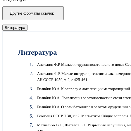
Другие форматы ссылок
Литература
Литература
Апельцин Ф.Р. Малые интрузив золотоносного пояса Северо
Апельцин Ф.Р. Малые интрузии, генезис и закономерно
АН СССР, 1959, т. 2, с.425-461.
Билибин Ю.А. К вопросу о локализации месторождений зо
Билибин Ю.А. Локализация золотоносности в свази с тек
Билибин Ю.А. О роли батолитов в золотом оруденении в С
Геология СССР. Т.30, кн.2. Магматизм. Общие вопросы. М
Матвеенко В.Т., Шаталов Е.Т. Разрывные нарушения, ма