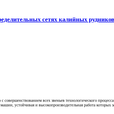
ределительных сетях калийных руднико
совершен­ствованием всех звеньев технологического процесса п
ашин, устойчивая и высокопроизводительная рабо­та которых за