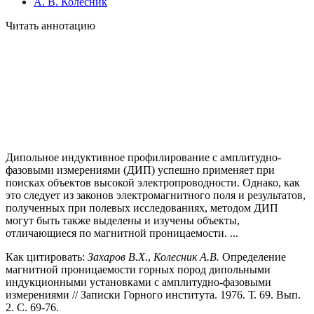
А. В. Колесник
Читать аннотацию
Дипольное индуктивное профилирование с амплитудно-
фазовыми измерения­ми (ДИП) успешно применяет при
поисках объектов высокой электропроводности. Однако, как
это следует из законов электромагнитного поля и ре­зультатов,
полученных при полевых исследованиях, методом ДИП
могут быть также выделены и изучены объекты,
отличающиеся по магнитной проница­емости. ...
Как цитировать:
Захаров В.Х.
,
Колесник А.В.
Определение
магнитной проницаемости горных пород дипольными
индукционными установками с амплитудно-фазовыми
измерениями // Записки Горного института. 1976. Т. 69. Вып.
2. С. 69-76.