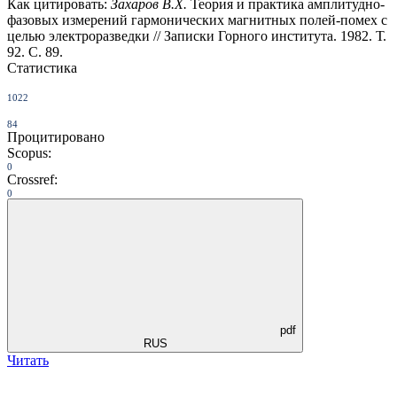
Как цитировать:
Захаров В.Х.
Теория и практика амплитудно-
фазовых измерений гармонических магнитных полей-помех с
целью электроразведки // Записки Горного института. 1982. Т.
92. С. 89.
Статистика
1022
84
Процитировано
Scopus:
0
Crossref:
0
pdf
RUS
Читать