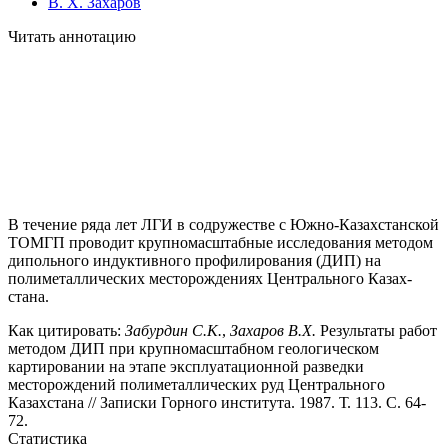
В. Х. Захаров
Читать аннотацию
В течение ряда лет ЛГИ в содружестве с Южно-Казахстанской
ТОМГП про­водит крупномасштабные исследования методом
дипольного индуктивного про­филирования (ДИП) на
полиметаллических месторождениях Центрального Казах­
стана.
Как цитировать:
Забурдин С.К.
,
Захаров В.Х.
Результаты работ
методом ДИП при крупномасштабном геологическом
картировании на этапе эксплуатационной разведки
месторождений полиметаллических руд Центрального
Казахстана // Записки Горного института. 1987. Т. 113. С. 64-
72.
Статистика