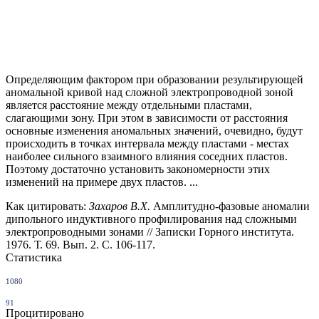
Определяющим фактором при образовании результирующей
аномальной кри­вой над сложной электропроводной зоной
является расстояние между отдель­ными пластами,
слагающими зону. При этом в зависимости от расстояния
основные изменения аномальных значений, очевидно, будут
происходить в точках интервала между пластами - местах
наиболее сильного взаимного влияния соседних пластов.
Поэтому достаточно установить закономерности этих
изменений на примере двух пластов. ...
Как цитировать:
Захаров В.Х.
Амплитудно-фазовые аномалии
дипольного индуктивного профилирования над сложными
электропроводными зонами // Записки Горного института.
1976. Т. 69. Вып. 2. С. 106-117.
Статистика
1080
91
Процитировано