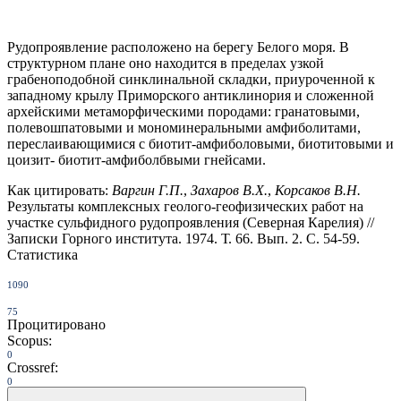
Рудопроявление расположено на берегу Белого моря. В
структур­ном плане оно находится в пределах узкой
грабеноподобной синкли­нальной складки, приуроченной к
западному крылу Приморского антиклинория и сложенной
архейскими метаморфическими породами: гра­натовыми,
полевошпатовыми и мономинеральными амфиболитами,
переслаивающимися с биотит-амфиболовыми, биотитовыми и
цоизит- биотит-амфиболбвыми гнейсами.
Как цитировать:
Варгин Г.П.
,
Захаров В.Х.
,
Корсаков В.Н.
Результаты комплексных геолого-геофизических работ на
участке сульфидного рудопроявления (Северная Карелия) //
Записки Горного института. 1974. Т. 66. Вып. 2. С. 54-59.
Статистика
1090
75
Процитировано
Scopus:
0
Crossref:
0