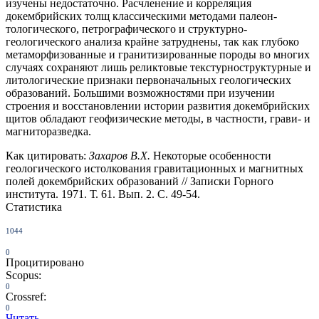
изучены недостаточно. Расчлене­ние и корреляция
докембрийских толщ классическими методами палеон­
тологического, петрографического и структурно-
геологического анализа крайне затруднены, так как глубоко
метаморфизованные и гранитизированные породы во многих
случаях сохраняют лишь реликтовые текстурно­структурные и
литологические признаки первоначальных геологических
образований. Большими возможностями при изучении
строения и восста­новлении истории развития докембрийских
щитов обладают геофизиче­ские методы, в частности, грави- и
магниторазведка.
Как цитировать:
Захаров В.Х.
Некоторые особенности
геологического истолкования гравитационных и магнитных
полей докембрийских образований // Записки Горного
института. 1971. Т. 61. Вып. 2. С. 49-54.
Статистика
1044
0
Процитировано
Scopus:
0
Crossref:
0
Читать