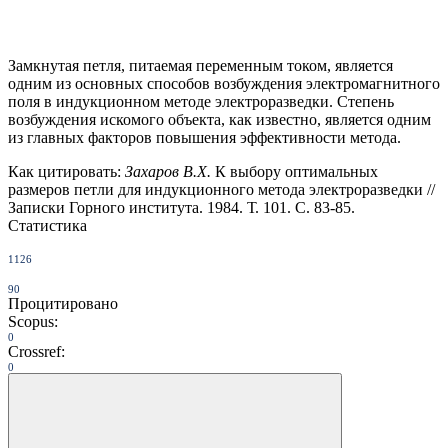
Замкнутая петля, питаемая переменным током, является
одним из основ­ных способов возбуждения электромагнитного
поля в индукционном методе электроразведки. Степень
возбуждения искомого объекта, как известно, яв­ляется одним
из главных факторов повышения эффективности метода.
Как цитировать:
Захаров В.Х.
К выбору оптимальных
размеров петли для индукционного метода электроразведки //
Записки Горного института. 1984. Т. 101. С. 83-85.
Статистика
1126
90
Процитировано
Scopus:
0
Crossref:
0