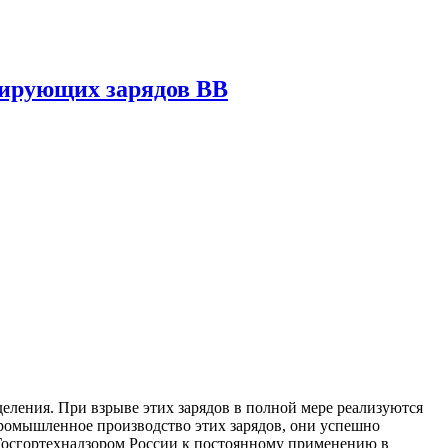
нирующих зарядов ВВ
деления. При взрыве этих зарядов в полной мере реа­лизуются
ромышленное производство этих зарядов, они ус­пешно
 Госгортехнадзором России к постоянному применению в