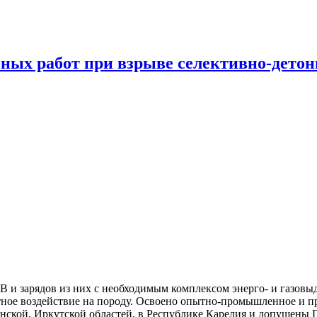
вных работ при взрыве селективно-дето
В и зарядов из них с не­обходимым комплексом энерго- и газовы
антное воздействие на породу. Освоено опытно-промышленное и п
нской, Иркутской облас­тей, в Республике Карелия и допущены