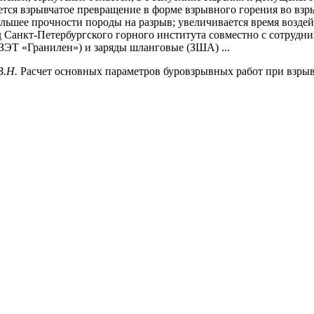
ся взрывчатое превращение в форме взрывного горения во взрыв
большее прочности породы на разрыв; увеличивается время возд
 Санкт-Петербургского горного института совместно с сотруд
ЗЭТ «Гранилен») и заряды шланговые (ЗША) ...
В.Н.
Расчет основных параметров буровзрывных работ при взрыв