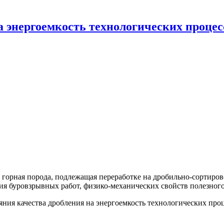
а энергоемкость технологических процес
 горная порода, подле­жащая переработке на дробильно-сортиро
ния буровзрывных работ, физико-механических свойств полезного и
ния качества дробления на энергоемкость технологических проц