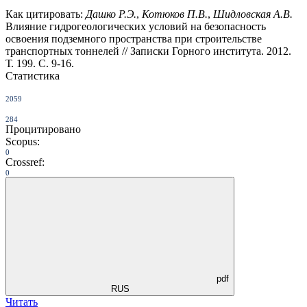
Как цитировать:
Дашко Р.Э.
,
Котюков П.В.
,
Шидловская А.В.
Влияние гидрогеологических условий на безопасность
освоения подземного пространства при строительстве
транспортных тоннелей // Записки Горного института. 2012.
Т. 199. С. 9-16.
Статистика
2059
284
Процитировано
Scopus:
0
Crossref:
0
pdf
RUS
Читать