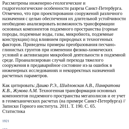
Рассмотрены инженерно-геологические и
гидрогеологические особенности разреза Санкт-Петербурга.
Отмечено, что при проектировании сооружений различного
назначения с целью обеспечения их длительной устойчивости
необходимо анализировать возможность трансформации
основных компонентов подземного пространства (горные
породы, подземные воды, газы, микробиота, подземные
конструкции) под влиянием природных и техногенных
факторов. Приведены примеры преобразования песчано-
глинистых грунтов при изменении физико-химических
условий и активизации микробной деятельности в подземной
среде. Проанализирован случай перехода тяжелого
сооружения в предаварийное состояние из-за ошибок в
инженерных исследованиях и некорректных назначений
расчетных параметров.
Как цитировать:
Дашко Р.Э.
,
Шидловская А.В.
,
Панкратова
К.В.
,
Жукова А.М.
Техногенная трансформация основных
компонентов подземного пространства мегаполисов и ее учет
в геомеханических расчетах (на примере Санкт-Петербурга) //
Записки Горного института. 2011. Т. 190. С. 65.
Статистика
1921