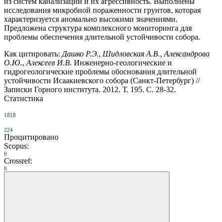
из систем канализации и их агрессивность. Выполнены
исследования микробной пораженности грунтов, которая
характеризуется аномально высокими значениями.
Предложена структура комплексного мониторинга для
проблемы обеспечения длительной устойчивости собора.
Как цитировать:
Дашко Р.Э.
,
Шидловская А.В.
,
Александрова
О.Ю.
,
Алексеев И.В.
Инженерно-геологические и
гидрогеологические проблемы обоснования длительной
устойчивости Исаакиевского собора (Санкт-Петербург) //
Записки Горного института. 2012. Т. 195. С. 28-32.
Статистика
1818
224
Процитировано
Scopus:
0
Crossref:
0