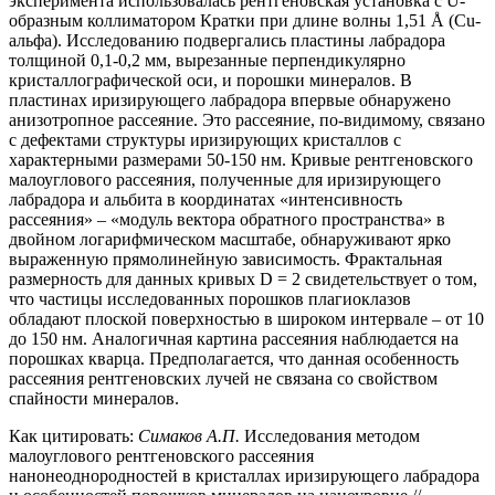
эксперимента использовалась рентгеновская установка с U-
образным коллиматором Кратки при длине волны 1,51 Å (Cu-
альфа). Исследованию подвергались пластины лабрадора
толщиной 0,1-0,2 мм, вырезанные перпендикулярно
кристаллографической оси, и порошки минералов. В
пластинах иризирующего лабрадора впервые обнаружено
анизотропное рассеяние. Это рассеяние, по-видимому, связано
с дефектами структуры иризирующих кристаллов с
характерными размерами 50-150 нм. Кривые рентгеновского
малоуглового рассеяния, полученные для иризирующего
лабрадора и альбита в координатах «интенсивность
рассеяния» – «модуль вектора обратного пространства» в
двойном логарифмическом масштабе, обнаруживают ярко
выраженную прямолинейную зависимость. Фрактальная
размерность для данных кривых D = 2 свидетельствует о том,
что частицы исследованных порошков плагиоклазов
обладают плоской поверхностью в широком интервале – от 10
до 150 нм. Аналогичная картина рассеяния наблюдается на
порошках кварца. Предполагается, что данная особенность
рассеяния рентгеновских лучей не связана со свойством
спайности минералов.
Как цитировать:
Симаков А.П.
Исследования методом
малоуглового рентгеновского рассеяния
нанонеоднородностей в кристаллах иризирующего лабрадора