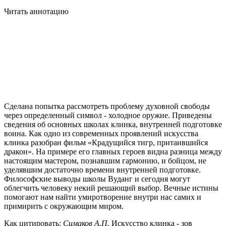
Читать аннотацию
Сделана попытка рассмотреть проблему духовной свободы
через определенный сим­вол - холодное оружие. Приведены
сведения об основных школах клинка, внутренней под­готовке
воина. Как одно из современных проявлений искусства
клинка разобран фильм «Крадущийся тигр, притаившийся
дракон». На примере его главных героев видна разница между
настоя­щим мастером, познавшим гармонию, и бойцом, не
уделявшим достаточно времени внут­ренней подготовке.
Философские выводы школы Вуданг и сегодня могут
облегчить челове­ку некий решающий выбор. Вечные истины
помогают нам найти умиротворение внутри нас самих и
примирить с окружающим миром.
Как цитировать:
Симаков А.П.
Искусство клинка - зов