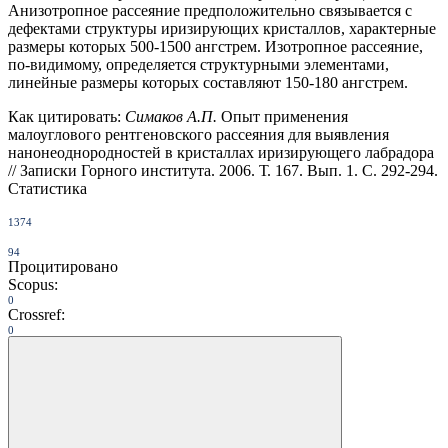
Анизотропное рассеяние предположительно связывается с
дефектами структуры иризирующих кристаллов, характерные
размеры которых 500-1500 ангстрем. Изотропное рассеяние,
по-видимому, определяется структурными элементами,
линейные размеры которых составляют 150-180 ангстрем.
Как цитировать:
Симаков А.П.
Опыт применения
малоуглового рентгеновского рассеяния для выявления
нанонеоднородностей в кристаллах иризирующего лабрадора
// Записки Горного института. 2006. Т. 167. Вып. 1. С. 292-294.
Статистика
1374
94
Процитировано
Scopus:
0
Crossref:
0