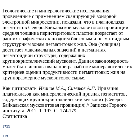
Геологические и минералогические исследования,
проведенные с применением сканирующей зондовой
электронной микроскопии, показали, что в плагиоклазах
пегматитов Северо-Байкальской мусковитовой провинции
средняя толщина перистеритовых пластин возрастает от
ранних графических к поздним блоковым и пегматоидным
структурным зонам пегматитовых жил. Она (толщина)
достигает максимальных значений в пегматитах
пегматоидной структуры, содержащих
крупнокристаллический мусковит. Данная закономерность
может быть использована при разработке минералогических
критериев оценки продуктивности пегматитовых жил на
крупноразмерное мусковитовое сырье.
Как цитировать:
Иванов М.А.
,
Симаков А.П.
Иризация
плагиоклазов как минералогический признак пегматитов,
содержащих крупнокристаллический мусковит (Северо-
Байкальская мусковитовая провинция) // Записки Горного
института. 2012. Т. 197. С. 174-179.
Статистика
1733
119