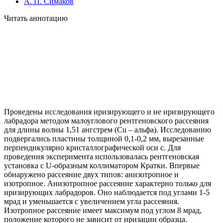
А. П. Симаков
Читать аннотацию
Проведены исследования иризирующего и не иризирующего
лабрадора методом малоуглового рентгеновского рассеяния
для длины волны 1,51 ангстрем (Cu – альфа). Исследованию
подвергались пластины толщиной 0,1-0,2 мм, вырезанные
перпендикулярно кристаллографической оси с. Для
проведения эксперимента использовалась рентгеновская
установка с U-образным коллиматором Кратки. Впервые
обнаружено рассеяние двух типов: анизотропное и
изотропное. Анизотропное рассеяние характерно только для
иризирующих лабрадоров. Оно наблюдается под углами 1-5
мрад и уменьшается с увеличением угла рассеяния.
Изотропное рассеяние имеет максимум под углом 8 мрад,
положение которого не зависит от иризации образца.