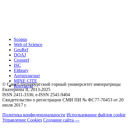
Scopus
Web of Science
GeoRef
DOAJ
Crossref
ISC
Elibrary
Антиплагиат
MINE CITE
© Санкт-Петербургский горный университет императрицы
Контакты
Екатерины ΙΙ, 2013-2025
ISSN 2411-3336; e-ISSN 2541-9404
Свидетельство о регистрации СМИ ПИ № ФС77-70453 от 20
июля 2017 г.
Политика конфиденциальности
Использование файлов cookie
Управление Cookies
Создание сайта —