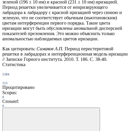
зеленой (196 ± 10 нм) и красной (231 ± 10 нм) иризацией.
Период решетки увеличивается от неиризирующего
лабрадора к лабрадору с красной иризацией через синюю и
зеленую, что не соответствует обычным (ньютоновским)
цветам интерференции первого порядка. Такие цвета
иризации могут быть обусловлены аномальной дисперсией
показателей преломления. Это можно объяснить только
аномальностью наблюдаемых цветов иризации.
Как цитировать:
Симаков А.П.
Период перистеритовой
решетки в лабрадорах и интерференционная модель иризации
// Записки Горного института. 2010. Т. 186. С. 38-40.
Статистика
1584
115
Процитировано
Scopus:
0
Crossref:
0