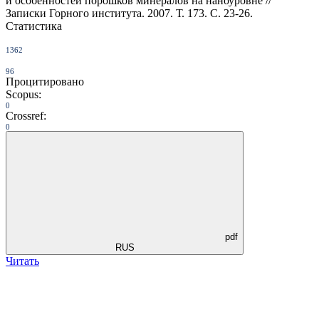
и особенностей порошков минералов на наноуровне //
Записки Горного института. 2007. Т. 173. С. 23-26.
Статистика
1362
96
Процитировано
Scopus:
0
Crossref:
0
pdf
RUS
Читать