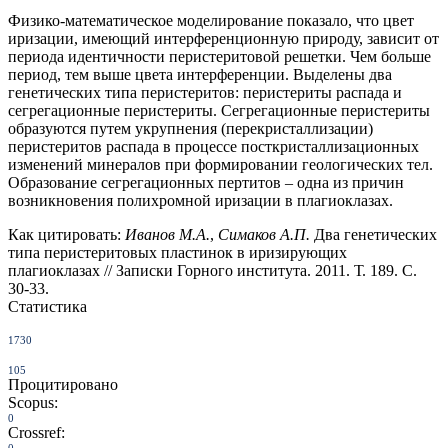
Физико-математическое моделирование показало, что цвет
иризации, имеющий интерференционную природу, зависит от
периода идентичности перистеритовой решетки. Чем больше
период, тем выше цвета интерференции. Выделены два
генетических типа перистеритов: перистериты распада и
сегрегационные перистериты. Сегрегационные перистериты
образуются путем укрупнения (перекристаллизации)
перистеритов распада в процессе посткристаллизационных
изменений минералов при формировании геологических тел.
Образование сегрегационных пертитов – одна из причин
возникновения полихромной иризации в плагиоклазах.
Как цитировать:
Иванов М.А.
,
Симаков А.П.
Два генетических
типа перистеритовых пластинок в иризирующих
плагиоклазах // Записки Горного института. 2011. Т. 189. С.
30-33.
Статистика
1730
105
Процитировано
Scopus:
0
Crossref:
0