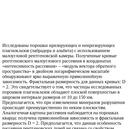
Исследованы порошки иризирующих и неиризирующих
плагиоклазов (лабрадора и альбита) с использованием
малоугловой рентгеновской камеры. Полученные кривые
рентгеновского малоуглового рассеяния в координатах
«интенсивность рассеяния» – «модуль вектора обратного
пространства» в двойном логарифмическом масштабе
обнаруживают ярко выраженную прямолинейную
зависимость. Фрактальная размерность для данных кривых: D
= 2. Это свидетельствует о том, что частицы исследованных
порошков плагиоклазов обладают плоской поверхностью в
широком интервале размеров от 10 до 150 нм.
Предполагается, что при измельчении минералов разрушения
происходят преимущественно по неким плоскостям.
Аналогичная картина рассеяния наблюдается на порошках
кварца: получена прямолинейная зависимость и фрактальная
размерность D = 2. Предполагается, что данная особенность
рассеяния рентгеновских лучей не связана со свойством