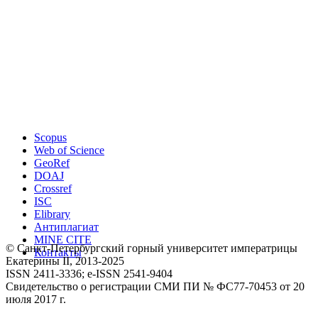
Scopus
Web of Science
GeoRef
DOAJ
Crossref
ISC
Elibrary
Антиплагиат
MINE CITE
© Санкт-Петербургский горный университет императрицы
Контакты
Екатерины ΙΙ, 2013-2025
ISSN 2411-3336; e-ISSN 2541-9404
Свидетельство о регистрации СМИ ПИ № ФС77-70453 от 20
июля 2017 г.