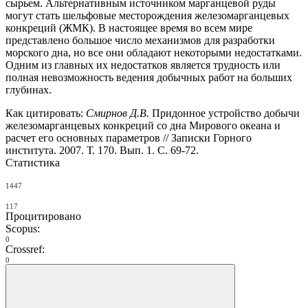
сырьем. Альтернативным источником марганцевой руды
могут стать шельфовые месторождения железомарганцевых
конкреций (ЖМК). В настоящее время во всем мире
представлено большое число механизмов для разработки
морского дна, но все они обладают некоторыми недостатками.
Одним из главных их недостатков является трудность или
полная невозможность ведения добычных работ на больших
глубинах.
Как цитировать:
Смирнов Д.В.
Придонное устройство добычи
железомарганцевых конкреций со дна Мирового океана и
расчет его основных параметров // Записки Горного
института. 2007. Т. 170. Вып. 1. С. 69-72.
Статистика
1447
117
Процитировано
Scopus:
0
Crossref:
0