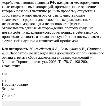
морей, омывающих границы РФ, находятся месторождения
железомарганцевых конкреций, промышленное освоение
которых позволит частично решить проблему отсутствия
собственного марганцевого сырья. Существующие
технические средства для освоения твердых полезных
ископаемых морского дна не позволяют эффективно
отрабатывать данные месторождения, поэтому создание
новых добычных комплексов, сочетающих в себе высокую
производительность и экологическую безопасность, является
актуальной научной и технической проблемой.
Как цитировать:
Юнгмейстер Д.А.
,
Большунов А.В.
,
Смирнов
Д.В.
Лабораторные исследования добычного исполнительного
органа агрегата сбора железомарганцевых конкреций //
Записки Горного института. 2008. Т. 178. С. 198-200.
Статистика
1459
111
Процитировано
Scopus:
0
Crossref:
0