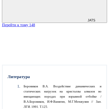
JATS
Перейти к тому 148
Литература
Боровиков В.А. Воздействие динамических и
статических нагрузок на кристаллы алмазов во
вмещающих породах при взрывной отбойке /
В.А.Боровиков, И.Ф.Ванягин, М.Г.Менжулин // Зап.
ЛГИ. 1991. Т.125.