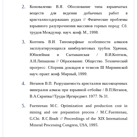
Коноваленко В.Я. Обоснование типа взрывчатых
веществ для ведения добычных работ в
кристаллосодержаших рудах // Физические проблемы
взрывного разупрочнения массивов горных пород: Сб.
трудов Междунар. науч. конф. М., 1998.
Коптипь В.И. Типоморфные особенности алмазов
эксплуатирующихся кимберлитовых трубок Удачная,
Юбилейная и Сытыканская / В.И.Коптиль,
А.Н.Липашова // Образование. Общество. Технический
прогресс: Сборник докладов и тезисов III Мирнинской
науч.-практ. конф. Мирный, 1999.
Неганов В.П. Разрушаемость кристаллов высокоценных
минералов алмаза при взрывной отбойке / В.П.Неганов,
В.А.Скрипка//Труды Иргиредмет. 1977. № 31.
Fuerstenau М.С. Optimization and production cost in
mining and ore preparation process / M.C.Fuerstenau,
G.Chi. R.C.Bradt // Proceedings of the XIX International
Mineral Processing Congress, USA, 1995.