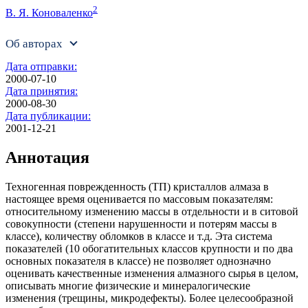
2
В. Я. Коноваленко
Об авторах
Дата отправки:
2000-07-10
Дата принятия:
2000-08-30
Дата публикации:
2001-12-21
Аннотация
Техногенная поврежденность (ТП) кристаллов алмаза в
настоящее время оценивается по массовым показателям:
относительному изменению массы в отдельности и в ситовой
сово­купности (степени нарушенности и потерям массы в
классе), количеству обломков в классе и т.д. Эта система
показателей (10 обогатительных классов крупности и по два
основных показа­теля в классе) не позволяет однозначно
оценивать качественные изменения алмазного сырья в целом,
описывать многие физические и минералогические
изменения (трещины, микродефек­ты). Более целесообразной