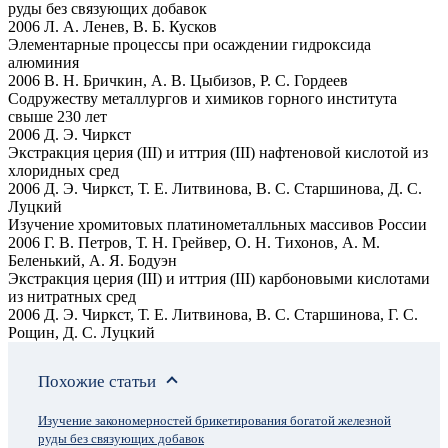
руды без связующих добавок
2006 Л. А. Ленев, В. Б. Кусков
Элементарные процессы при осаждении гидроксида
алюминия
2006 В. Н. Бричкин, А. В. Цыбизов, Р. С. Гордеев
Содружеству металлургов и химиков горного института
свыше 230 лет
2006 Д. Э. Чиркст
Экстракция церия (III) и иттрия (III) нафтеновой кислотой из
хлоридных сред
2006 Д. Э. Чиркст, Т. Е. Литвинова, В. С. Старшинова, Д. С.
Луцкий
Изучение хромитовых платинометалльных массивов России
2006 Г. В. Петров, Т. Н. Грейвер, О. Н. Тихонов, А. М.
Беленький, А. Я. Бодуэн
Экстракция церия (III) и иттрия (III) карбоновыми кислотами
из нитратных сред
2006 Д. Э. Чиркст, Т. Е. Литвинова, В. С. Старшинова, Г. С.
Рощин, Д. С. Луцкий
Похожие статьи
Изучение закономерностей брикетирования богатой железной
руды без связующих добавок