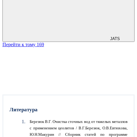
JATS
Перейти к тому 169
Литература
Березюк В.Г. Очистка сточных вод от тяжелых металлов
с применением цеолитов / В.Г.Березюк, О.В.Евтюхова,
Ю.Н.Макурин // Сборник статей по программе