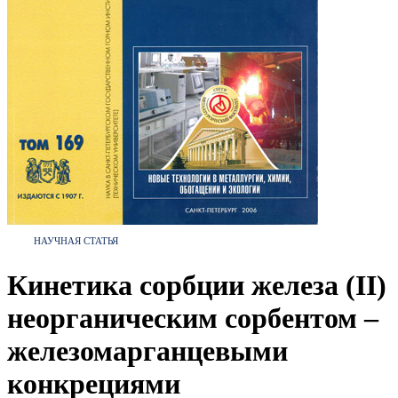
НАУЧНАЯ СТАТЬЯ
Кинетика сорбции железа (II)
неорганическим сорбентом –
железомарганцевыми
конкрециями