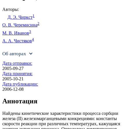
Авторы:
1
Д. Э. Чиркст
2
О. В. Черемисина
3
М. В. Иванов
4
А. А. Чистяков
Об авторах
Дата отправки:
2005-09-27
Дата принятия:
2005-10-21
Дата публикации:
2006-12-08
Аннотация
Найдены кинетические характеристики процесса сорбции
железа (II) железомарганцевыми конкрециями: константы
скорости реакции при различных температурах, кажущаяся
энергия активации процесса. Определена лимитирующая