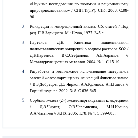
«Научные исследования по экологии и рациональному
природопользованию» / СПГГИ(ТУ). СПб, 2000. С.88-
90.
Конкреции и конкреционный анализ: Сб. статей / Под
ред. П.В.Зарицкого. М.: Наука, 1977. 245 с.
Партенов Д.Б. Кинетика выщелачивания
полиметаллических конкреций в водном растворе SО2 /
Д.Б.Партенов, В.С.Стефанова, А.Е.Аврамов //
Металлургия цветных металлов. 2004. № 1. С.15-19.
Разработка и комплексное использование материалов
залежей железомарганцевых конкреций Финского залива
/ В.Б.Добрецов, Д.Э.Чиркст, А.А.Кулешов, А.Н.Глазов //
Горный журнал. 2002. № 8. С.636-645.
Сорбция железа (2+) железомарганцевыми конкрециями
/ Д.Э.Чиркст, О.В.Черемисина, М.И.Иванов,
А.А.Чистяков // ЖПХ. 2005. Т.78. № 4. С.599-605.