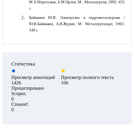
М.А.Меретуков, А.М.Орлов. М.: Металлургия, 1992. 452
с.
Баймаков Ю.В. Электролиз в гидрометаллургии /
Ю.В.Баймаков, А.И.Журин. М.: Металлургиздат, 1963.
349 с.
Статистика
Просмотр аннотаций
Просмотр полного текста
1426
106
Процитировано
Scopus:
0
Crossref:
0