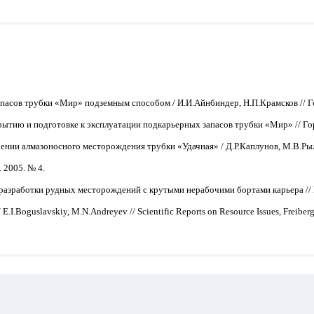
пасов трубки «Мир» подземным способом / И.И.Айнбиндер, Н.П.Крамсков // Г
ытию и подготовке к эксплуатации подкарьерных запасов трубки «Мир» // Го
оении алмазоносного месторождения трубки «Удачная» / Д.Р.Каплунов, М.В.Ры
 2005. № 4.
азработки рудных месторождений с крутыми нерабочими бортами карьера // 
 E.I.Boguslavskiy, M.N.Andreyev // Scientific Reports on Resource Issues, Freiber