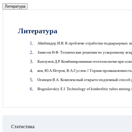
Литература
Литература
Айнбиндер И.И. К проблеме отработки подкарьерных за
Замесов Н.Ф. Технические решения по ускоренному вскр
Каплунов Д.Р. Комбинированная геотехнология при осв
ков, Ю.А.Петров, В.А.Суслов // Горная промышленность.
Осинцев В.А. Комплексный открыто-подземный способ р
Boguslavskiy E.I. Technology of kimberlitic tubes mining /
Статистика