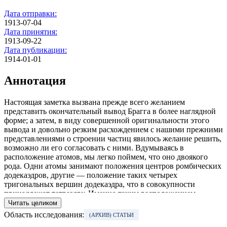
Дата отправки:
1913-07-04
Дата принятия:
1913-09-22
Дата публикации:
1914-01-01
Аннотация
Настоящая заметка вызвана прежде всего желанием
представить окончательный вывод Брагга в более наглядной
форме; а затем, в виду совершенной оригинальности этого
вывода и довольно резким расхождением с нашими прежними
представлениями о строении частиц явилось желание решить,
возможно ли его согласовать с ними. Вдумываясь в
расположение атомов, мы легко поймем, что оно двоякого
рода. Одни атомы занимают положения центров ромбических
додекаэдров, другие — положение таких четырех
тригональных вершин додекаэдра, что в совокупности
принадлежат тетраэдру. Именно таким расположением
обусловливается гексакис — тетраэдрический вид симметрии,
Читать целиком
и, хотя расположение центров частиц одних соответствует
Область исследования:
(АРХИВ) СТАТЬИ
додекаэдрической структуре, но дело изменяется