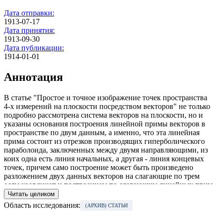
Дата отправки:
1913-07-17
Дата принятия:
1913-09-30
Дата публикации:
1914-01-01
Аннотация
В статье "Простое и точное изображение точек пространства
4-х измерений на плоскости посредством векторов" не только
подробно рассмотрена система векторов на плоскости, но и
указаны основания построения линейной примы векторов в
пространстве по двум данным, а именно, что эта линейная
прима состоит из отрезков производящих гиперболического
параболоида, заключенных между двумя направляющими, из
коих одна есть линия начальных, а другая - линия концевых
точек, причем само построение может быть произведено
разложением двух данных векторов на слагающие по трем
осям координат и построением по слагающим линейных прим
параллельных векторов; три вектора с общею начальною
Читать целиком
точкою, но параллельные осям координат, какие бы
Область исследования:
(АРХИВ) СТАТЬИ
направления мы ни избрали для последних, и есть слагающие