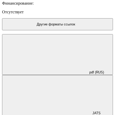
векторы линейной прямы; концевая точка последнего
Финансирование:
находится на прямой концевых точек.
Отсутствует
Другие форматы ссылок
pdf (RUS)
JATS