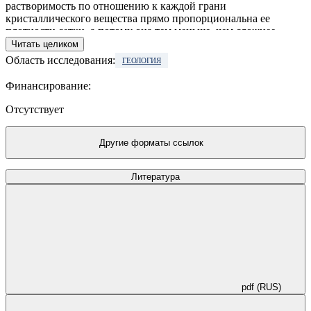
растворимость по отношению к каждой грани
кристаллического вещества прямо пропорциональна ее
плотности сетки, а потому она тем меньше, чем сложнее
символ наблюдаемой грани (при правильной установке
Читать целиком
кристалла), а для иррациональных граней она даже равна
Область исследования:
ГЕОЛОГИЯ
нулю.
Финансирование:
Отсутствует
Другие форматы ссылок
Литература
pdf (RUS)