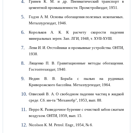
Гринев К. М. и др. Пневматический транспорт в
цементной промышленности. Промстройиздат, 1951.
Годэн А. М. Основы обогащения полезных ископаемых.
Металлургиздат, 1946.
Корольков А. К. К расчету скорости падения
минеральных зерен. Зап. ЛГИ, 1948, т. XVII-XVIII.
Леви И. И. Отстойники и промывные устройства. ОНТИ,
1938.
Лященко П. В. Гравитационные методы обогащения.
Гостоптехиздат, 1940.
Недин В. В. Борьба с пылью на рудниках
Криворожского бассейна. Металлургиздат, 1964.
Олвеский В. А. О свободном падении частиц в жидкой
среде. Сб. ин-та "Механобр", 1953, вып. 88.
Перро К. Разведочное бурение с очисткой забоя сжатым
воздухом. ОНТИ, 1959, вып. 15.
Nicolson К. М. Petrol. Engr., 1954, № 6.