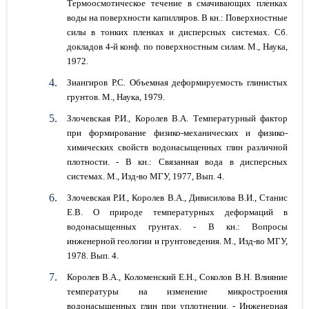
Термоосмотическое течение в смачивающих пленках
воды на поверхности капилляров. В кн.: Поверхностные
силы в тонких пленках и дисперсных системах. Сб.
докладов 4-й конф. по поверхностным силам. М., Наука,
1972.
Зиангиров Р.С. Объемная деформируемость глинистых
грунтов. М., Наука, 1979.
Злочевская Р.И., Королев В.А. Температурный фактор
при формирование физико-механических и физико-
химических свойств водонасыщенных глин различной
плотности. - В кн.: Связанная вода в дисперсных
системах. М., Изд-во МГУ, 1977, Вып. 4.
Злочевская Р.И., Королев В.А., Дивисилова В.И., Станис
Е.В. О природе температурных деформаций в
водонасыщенных грунтах. - В кн.: Вопросы
инженерной геологии и грунтоведения. М., Изд-во МГУ,
1978. Вып. 4.
Королев В.А., Коломенский Е.Н., Соколов В.Н. Влияние
температуры на изменение микростроения
водонасыщенных глин при уплотнении. - Инженерная