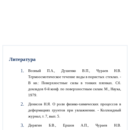
Литература
Возный П.А., Душенко В.П., Чураев Н.В.
Термоосмотическое течение воды в пористых стеклах. -
В кн.: Поверхностные силы в тонких пленках. Сб.
докладов 6-й конф. по поверхностным силам. М., Наука,
1979.
Денисов Н.Я. О роли физико-химических процессов в
деформациях грунтов при увлажнении. - Коллоидный
журнал, т. 7, вып. 5.
Дерягин Б.В., Ершов А.П., Чураев Н.В.