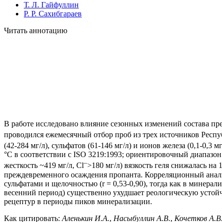
Т. Л. Гайфуллин
Р. Р. Сахибгараев
Читать аннотацию
В работе исследовано влияние сезонных изменений состава пре
проводился ежемесячный отбор проб из трех источников Респуб
(42-284 мг/л), сульфатов (61-146 мг/л) и ионов железа (0,1-0,
°С в соответствии с ISO 3219:1993; ориентировочный диапазон 
–
жесткость ~419 мг/л, Cl
>180 мг/л) вязкость геля снижалась на
преждевременного осаждения пропанта. Корреляционный анализ
сульфатами и щелочностью (r = 0,53-0,90), тогда как в минерал
весенний период) существенно ухудшает реологическую устойч
рецептур в периоды пиков минерализации.
Как цитировать:
Аленькин И.А.
,
Насыбуллин А.В.
,
Кочетков А.В