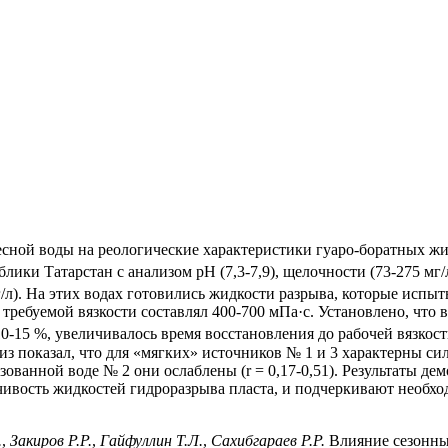
сной воды на реологические характеристики гуаро-боратных жидк
лики Татарстан с анализом pH (7,3-7,9), щелочности (73-275 мг
3 мг/л). На этих водах готовились жидкости разрыва, которые исп
требуемой вязкости составлял 400-700 мПа·с. Установлено, что 
 10-15 %, увеличивалось время восстановления до рабочей вязкос
 показал, что для «мягких» источников № 1 и 3 характерны си
изованной воде № 2 они ослаблены (r = 0,17-0,51). Результаты д
ивость жидкостей гидроразрыва пласта, и подчеркивают необхо
.
,
Закиров Р.Р.
,
Гайфуллин Т.Л.
,
Сахибгараев Р.Р.
Влияние сезонны