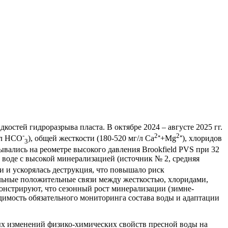
остей гидроразрыва пласта. В октябре 2024 – августе 2025 гг.
-
2
2
/л HCO
), общей жесткости (180-520 мг/л Ca
⁺+Mg
⁺), хлоридов
3
ытывались на реометре высокого давления Brookfield PVS при 32
в воде с высокой минерализацией (источник № 2, средняя
ти и ускорялась деструкция, что повышало риск
льные положительные связи между жесткостью, хлоридами,
емонстрируют, что сезонный рост минерализации (зимне-
димость обязательного мониторинга состава воды и адаптации
х изменений физико-химических свойств пресной воды на