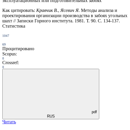
эксплуатационных или подготовительных за­боях
Как цитировать:
Кравчик В.
,
Ясевич Я.
Методы анализа и
проектирования организации производства в забоях угольных
шахт // Записки Горного института. 1981. Т. 90. С. 134-137.
Статистика
1047
69
Процитировано
Scopus:
0
Crossref:
0
pdf
RUS
Читать